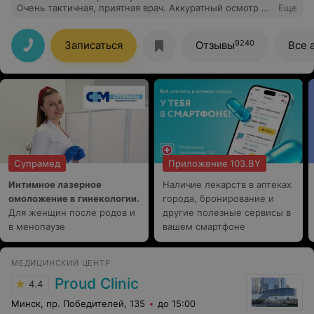
Очень тактичная, приятная врач. Аккуратный осмотр и
Еще
узи, я осталась очень довольна.
9240
Записаться
Отзывы
Все 
Супрамед
Приложение 103.BY
Интимное лазерное
Наличие лекарств в аптеках
омоложение в гинекологии.
города, бронирование и
Для женщин после родов и
другие полезные сервисы в
в менопаузе
вашем смартфоне
МЕДИЦИНСКИЙ ЦЕНТР
Proud Clinic
4.4
Минск, пр. Победителей, 135
до 15:00