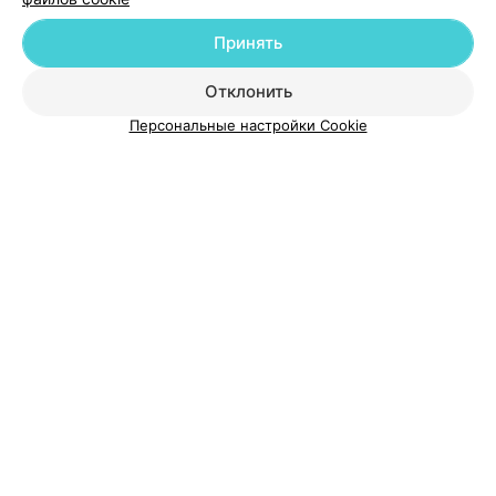
Добавить компанию
Принять
Добавить специалиста
Отклонить
Персональные настройки Cookie
О проекте
Новости проекта
Размещение рекламы
Медицинский маркетинг
Публичный договор
Пользовательское соглашение
Способы оплаты
Вакансии
Партнеры
Написать руководителю 103.by
Написать в поддержку
Персональные настройки cookie
Обработка персональных данных