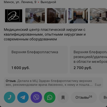
Минск, ул. Ленина, 9
Выходной
Медицинский центр пластической хирургии с
квалифицированными, опытными хирургами и
современным оборудованием
Верхняя блефаропластика
Верхняя блефароп
резекцией/удале
в области межбро
1 600 руб.
2 700 руб.
Отзыв
.
Делала в МЦ Эдаран блефаропластику верхних
век, рекомендовали врача Авсеенко, к нему и пошла.
Еще
Получилось очень красиво, швы тонкие, излишки кожи
век все убраны, хотя от природы избыток был
большой. Первую неделю было сложно
26
Отзывы
В
восстанавливаться, но оно того стоило, всем советую
и врача, и клинику. Спасибо