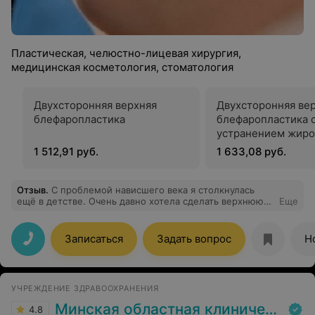
Пластическая, челюстно-лицевая хирургия,
медицинская косметология, стоматология
Двухсторонняя верхняя
Двухсторонняя ве
блефаропластика
блефаропластика 
устранением жиро
1 512,91 руб.
1 633,08 руб.
Отзыв
.
С проблемой нависшего века я столкнулась
ещё в детстве. Очень давно хотела сделать верхнюю
Еще
блефаропластику, но очень боялась. Выбор хирурга:
именно пал на Дубовского В.Э. Сходила на
консультацию в клинический центр. Мы обсудили все
Записаться
Задать вопрос
Н
волнующие меня вопросы и выбрали дату операции.
За неделю до операции я сдала все необходимые
анализы. Операция: я приехала в клинический центр
около 10 часов. Меня встретил хирург, анестезиолог и
УЧРЕЖДЕНИЕ ЗДРАВООХРАНЕНИЯ
медицинская сестра. Провели со мной беседу, затем
меня отвели в палату, где я переоделась и погнали.
Минская областная клиническая больница
4.8
Проходила операция около двух часов. Была больше