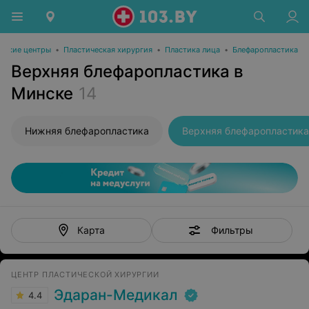
нские центры
•
Пластическая хирургия
•
Пластика лица
•
Блефаропластика
Верхняя блефаропластика в
Минске
14
Нижняя блефаропластика
Верхняя блефаропластика
Фильтры
Карта
ЦЕНТР ПЛАСТИЧЕСКОЙ ХИРУРГИИ
Эдаран-Медикал
4.4