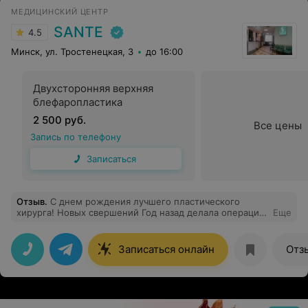
МЕДИЦИНСКИЙ ЦЕНТР
SANTE
4.5
Минск, ул. Тростенецкая, 3
до 16:00
Двухсторонняя верхняя
блефаропластика
2 500 руб.
Все цены
Запись по телефону
Записаться
Отзыв
.
С днем рождения лучшего пластического
хирурга! Новых свершений Год назад делала операцию
Еще
у нее. Оч довольна всем! С тех пор у меня и моего
тела любовь с МФ ❤️
Записаться онлайн
Отз