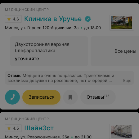
МЕДИЦИНСКИЙ ЦЕНТР
Клиника в Уручье
4.6
Минск, ул. Героев 120-й дивизии, 3а
до 18:00
Двухсторонняя верхняя
блефаропластика
Все цены
уточняйте
Отзыв
.
Медцентр очень понравился. Приветливые и
вежливые девушки на ресепшене, нет очередей,
Еще
прием прошел вовремя, врач на приеме помог мне и
все подробно объяснил. Спасибо!
175
Записаться
Отзывы
МЕДИЦИНСКИЙ ЦЕНТР
ШайнЭст
4.5
Минск, ул. Революционная, 26а
до 21:00