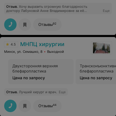
Отзыв
.
Хочу выразить огромную благодарность
доктору Лабуновой Анне Владимировне за её
Еще
профессионализм и за её чуткое и отзывчивые сердце.
Довольна прекрасным результатом на 100 % . Я
довольна своим лицом, довольна доктором и всем
92
Отзывы
рекомендую. Большое спасибо
МНПЦ хирургии
4.5
Минск, ул. Семашко, 8
Выходной
Двухсторонняя верхняя
Трансконъюнктивн
блефаропластика
блефаропластика
Цена по запросу
Цена по запросу
Отзыв
.
Лучший хирург и врач.
Еще
44
Отзывы