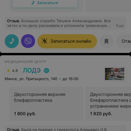
Записаться
Отзыв
.
Большое спасибо Татьяне Александровне. Все
четко и по делу рассказала и успокоила тревожную
Еще
маму. Прием прошёл в доброжелательной обстановке.
Записаться онлайн
Отз
МЕДИЦИНСКИЙ ЦЕНТР
ЛОДЭ
4.8
Минск, ул. Притыцкого, 140
до 16:00
Двухсторонняя верхняя
Двухсторонняя ве
блефаропластика
блефаропластика 
устранением жиро
1 800 руб.
1 920 руб.
Отзыв
.
Была на приеме у гинеколога Алишевич О.В.