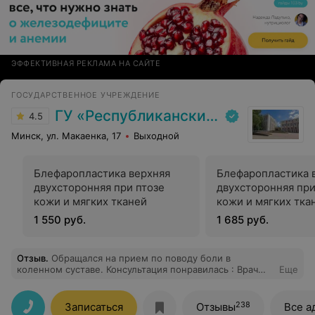
ЭФФЕКТИВНАЯ РЕКЛАМА НА САЙТЕ
ГОСУДАРСТВЕННОЕ УЧРЕЖДЕНИЕ
ГУ «Республиканский научно-практический центр медицинской экспертизы и реабилитаци»
4.5
Минск, ул. Макаенка, 17
Выходной
Блефаропластика верхняя
Блефаропластика 
двухсторонняя при птозе
двухсторонняя при
кожи и мягких тканей
кожи и мягких тка
коррекцией жиро
1 550 руб.
1 685 руб.
пакетов
Отзыв
.
Обращался на прием по поводу боли в
коленном суставе. Консультация понравилась : Врач
Еще
сразу определил источник боли и назначил грамотное
лечение, которое быстро помогло.
238
Записаться
Отзывы
Все а