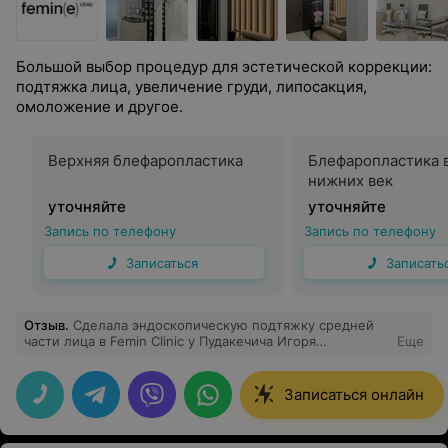
Большой выбор процедур для эстетической коррекции:
подтяжка лица, увеличение груди, липосакция,
омоложение и другое.
Верхняя блефаропластика
Блефаропластика 
нижних век
уточняйте
уточняйте
Запись по телефону
Запись по телефону
Записаться
Записать
Отзыв
.
Сделала эндоскопическую подтяжку средней
части лица в Femin Clinic у Пудакечича Игоря
Еще
Вячеславовича. Цель — подтянуть область глаз без
блефаропластики — полностью достигнута. Процедура
прошла комфортно, результат естественный, глаза
Записаться онлайн
выглядят свежо и открыто. Очень довольна
профессионализмом доктора и клиники!