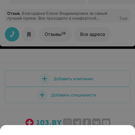
Отзыв
.
Благодарна Елене Владимировне за самый
лучший прием. Все проходило в комфортной
Еще
обстановке, получила очень много нужной
информации, развеялись все мои тревоги и сомнения.
Самый лучший доктор!
38
Отзывы
Все адреса
Добавить компанию
Добавить специалиста
О проекте
Новости проекта
Размещение рекламы