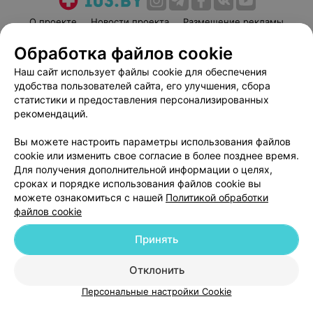
О проекте
Новости проекта
Размещение рекламы
Медицинский маркетинг
Публичный договор
Обработка файлов cookie
Пользовательское соглашение
Способы оплаты
Наш сайт использует файлы cookie для обеспечения
Вакансии
Партнеры
удобства пользователей сайта, его улучшения, сбора
статистики и предоставления персонализированных
Написать руководителю 103.by
рекомендаций.
Написать в поддержку
Персональные настройки cookie
Вы можете настроить параметры использования файлов
cookie или изменить свое согласие в более позднее время.
Обработка персональных данных
Для получения дополнительной информации о целях,
сроках и порядке использования файлов cookie вы
можете ознакомиться с нашей
Политикой обработки
файлов cookie
Принять
© 2026 ООО «Артокс Лаб», УНП 191700409
| 220012, Республика Беларусь,
Отклонить
г. Минск, улица Толбухина, 2, пом. 16 | help@103.by
Персональные настройки Cookie
Служба поддержки
+375 291212755