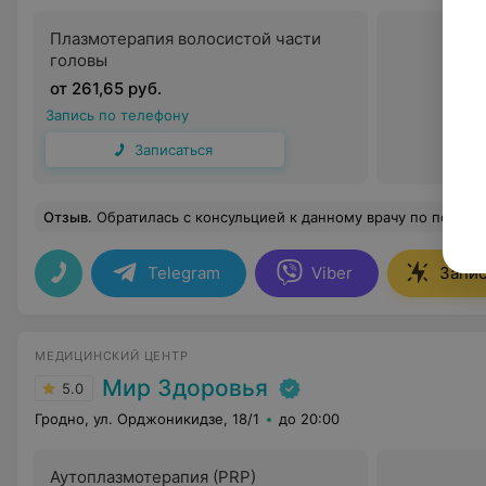
Плазмотерапия волосистой части
головы
от 261,65 руб.
Запись по телефону
Записаться
Отзыв
.
Обратилась с консульцией к данному врачу по поводу фиброаденомы в груди. Доктор внимательно выслушала и ответила на все вопросы доступным языком, уделила достаточно времени, чтобы все разъяснить.Приятная и милая девушка.С ней было комфортно и легко общаться
Telegram
Viber
Запис
МЕДИЦИНСКИЙ ЦЕНТР
Мир Здоровья
5.0
Гродно, ул. Орджоникидзе, 18/1
до 20:00
Аутоплазмотерапия (PRP)