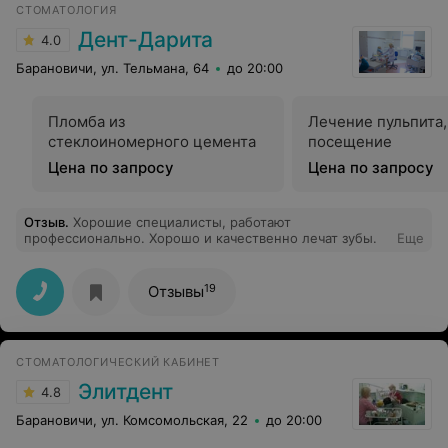
СТОМАТОЛОГИЯ
«Эстедент Плюс» есть все стоматологические условия
и услуги для полноценного лечения, не надо бегать по
Дент-Дарита
4.0
другим заведениям, все делают на месте и без
ожидания. Спасибо ВАМ огромное и успехов во всем.
Барановичи, ул. Тельмана, 64
до 20:00
Пломба из
Лечение пульпита,
стеклоиномерного цемента
посещение
Цена по запросу
Цена по запросу
Отзыв
.
Хорошие специалисты, работают
профессионально. Хорошо и качественно лечат зубы.
Еще
19
Отзывы
СТОМАТОЛОГИЧЕСКИЙ КАБИНЕТ
Элитдент
4.8
Барановичи, ул. Комсомольская, 22
до 20:00