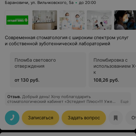
Барановичи, ул. Вильчковского, 5а
до 20:00
Современная стоматология с широким спектром услуг
и собственной зуботехнической лабораторией
Пломба светового
Пломбировка с
отверждения
использованием X-
к
от 130 руб.
108,26 руб.
Отзыв
.
Добрый день! Хочу поблагодарить
стоматологический кабинет «Эстедент Плюс»!!! Уже
Еще
много лет я и вся моя семья пользуемся услугами в
этой стоматологии. Что хочу отметить, это быстрая и
качественная работа и оказание услуг, персонал в виде
Записаться
Задать вопрос
О
администратора, директора, а также всех лечащих
врачей, всегда постараются записать и принять в
удобное для клиента время. Врачи достойны ВЫСШИХ
похвал, лечение отличное, условия приятные. В