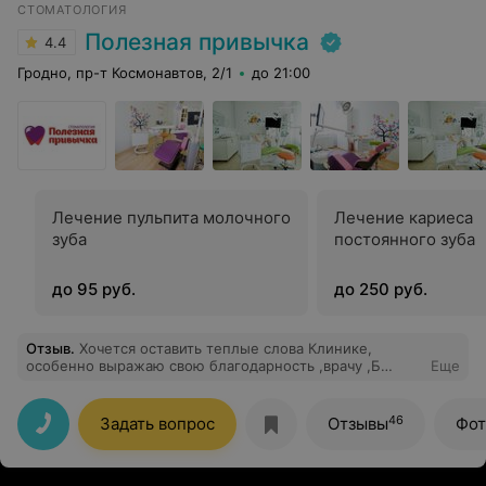
СТОМАТОЛОГИЯ
Полезная привычка
4.4
Гродно, пр-т Космонавтов, 2/1
до 21:00
Лечение пульпита молочного
Лечение кариеса
зуба
постоянного зуба
до 95 руб.
до 250 руб.
Отзыв
.
Хочется оставить теплые слова Клинике,
особенно выражаю свою благодарность ,врачу ,Б
Еще
Елена Тадеушевна.Спасибо Вам, за внимательность и
грамотность! Очень приятный персонал,на ресепшн,
улыбчивый и культурный. На телефонный
46
Задать вопрос
Отзывы
Фот
звонок,ответили быстро, был приятно удивлен, меня
записали в тот же день,как я обратился, со своей
бедой,по острой боли. Очень печально, что у нас в