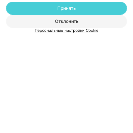
Принять
Отклонить
Персональные настройки Cookie
О проекте
Новости проекта
Размещение рекламы
Медицинский маркетинг
Публичный договор
Пользовательское соглашение
Способы оплаты
Вакансии
Партнеры
Написать руководителю 103.by
Написать в поддержку
Персональные настройки cookie
Обработка персональных данных
© 2026 ООО «Артокс Лаб», УНП 191700409
| 220012, Республика Беларусь,