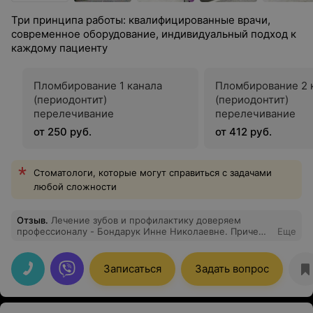
Три принципа работы: квалифицированные врачи,
современное оборудование, индивидуальный подход к
каждому пациенту
Пломбирование 1 канала
Пломбирование 2 
(периодонтит)
(периодонтит)
перелечивание
перелечивание
от 250 руб.
от 412 руб.
Стоматологи, которые могут справиться с задачами
любой сложности
Отзыв
.
Лечение зубов и профилактику доверяем
профессионалу - Бондарук Инне Николаевне. Причем
Еще
доверие у всей нашей семьи. Вежливая, аккуратная,
доброжелательная. Оборудование в
стоматологическом кабинете современное. Постоянно
Записаться
Задать вопрос
что-то обновляется. Спасибо!