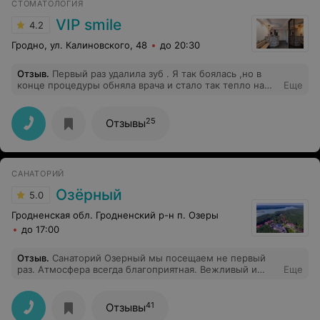
СТОМАТОЛОГИЯ
VIP smile
4.2
Гродно, ул. Калиновского, 48
до 20:30
Отзыв
.
Первый раз удалила зуб . Я так боялась ,но в
конце процедуры обняла врача и стало так тепло на
Еще
душе. Все под вниманием ,врач очень сосредоточена
,но и не забывает отвлекать в нужные моменты.
Золото ,а не врач. Солтан Лариса Геннадьевна.
25
Отзывы
САНАТОРИЙ
Озёрный
5.0
Гродненская обл. Гродненский р-н п. Озеры
до 17:00
Отзыв
.
Санаторий Озерный мы посещаем не первый
раз. Атмосфера всегда благоприятная. Вежливый и
Еще
отзывчивый персонал. Особую благодарность хотим
выразить работникам столовой #1: Демьян Оксане,
Лолеской Ольге, Сех Ирине, Лукьяненко Алексею,
41
Отзывы
Буйко Ирине, Марцевич Анастасии за душевное и