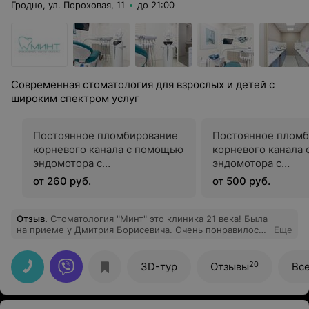
Гродно, ул. Пороховая, 11
до 21:00
Современная стоматология для взрослых и детей с
широким спектром услуг
Постоянное пломбирование
Постоянное пломб
корневого канала с помощью
корневого канала
эндомотора с
эндомотора с
использованием трехмерной
использованием т
от 260 руб.
от 500 руб.
обтурационной системы
обтурационной си
Woodpeker под микроскопом
Woodpeker под ми
(простое)
(сложное)
Отзыв
.
Стоматология "Минт" это клиника 21 века! Была
на приеме у Дмитрия Борисевича. Очень понравилось!
Еще
Доктор просто профессионал своего дела! Все
рассказал и показал. Ответил на все мои вопросы. Я
просто отдыхала в кресле, никакого страха и никакой
20
3D-тур
Отзывы
Вс
боли. Спасибо Вам большое за мою красивую улыбку!
"Минт" - вы лучшие!