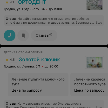
ОРТОДЕНТ
4.1
Гродно, ул. Буденного, 34
до 19:00
Отзыв
.
На сайте написано что стоматология работает,
а по факту не дозвониться и дверь закрыта. Звонила в
Еще
2022 году, сказали, что запись будет 03.01.2023. Что за
дела? Звоню с 9.00, приехала в 10.48. Как так можно
работать?
42
Отзывы
ДЕТСКАЯ СТОМАТОЛОГИЯ
Золотой ключик
4.5
Гродно, ул. Ленина, 5/1
до 20:00
Лечение пульпита молочного
Лечение кариеса
зуба
постоянного зуба
Цена по запросу
Цена по запросу
Отзыв
.
Хочу выразить огромную благодарность
Лисовец Светлане Валерьевне за профессионализм и
Еще