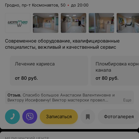
Гродно, пр-т Космонавтов, 50
до 20:00
Современное оборудование, квалифицированные
специалисты, вежливый и качественный сервис
Лечение кариеса
Пломбировка корн
канала
от 80 руб.
от 80 руб.
Отзыв
.
Спасибо большое Анастасии Валентиновне и
Виктору Иосифовичу! Виктор мастерски провел
Еще
консультацию, а Анастасия по острой боли и вылечила
два зуба (один из которых был с пульпитом). Спасибо
большое персоналу, а особенно Татьяне
Записаться
Фотогалерея
(администратор). Прекрасные доктора, которые
прекрасно делают свою работу!!!
МЕДИЦИНСКИЙ ЦЕНТР