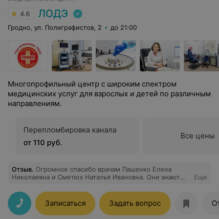
ЛОДЭ
4.6
Гродно, ул. Полиграфистов, 2
до 21:00
Многопрофильный центр с широким спектром
медицинских услуг для взрослых и детей по различным
направлениям.
Перепломбировка канала
Все цены
от 110 руб.
Отзыв
.
Огромное спасибо врачам Пашенко Елена
Николаевна и Сметюх Наталья Ивановна. Они знают
Еще
свою работу и делают её замечательно на высшем
уровне. Спасибо Вам большое за то что вы есть.
Записаться
Задать вопрос
О