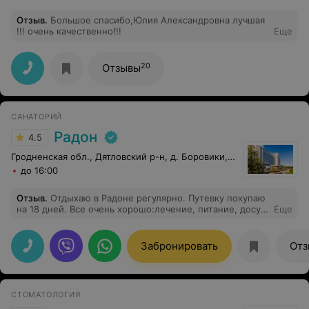
благодаря стоматологии ДенталСервис и лично
Отзыв
.
Большое спасибо,Юлия Александровна лучшая
Дмитрию Борисовичу !
!!! очень качественно!!!
Еще
20
Отзывы
САНАТОРИЙ
Радон
4.5
Гродненская обл., Дятловский р-н, д. Боровики, 10
до 16:00
Отзыв
.
Отдыхаю в Радоне регулярно. Путевку покупаю
на 18 дней. Все очень хорошо:лечение, питание, досуг.
Еще
В октябре поеду опять. Жду не дождусь встречи с
Радоном. Спасибо огромное всему персоналу.
Забронировать
Отз
СТОМАТОЛОГИЯ