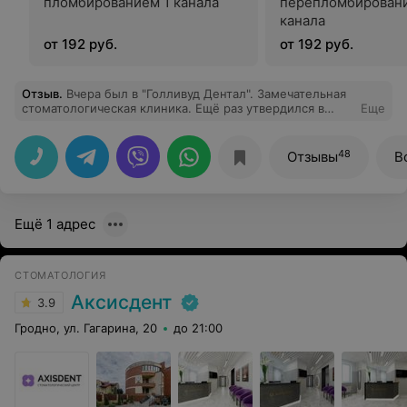
пломбированием 1 канала
перепломбировани
канала
от 192 руб.
от 192 руб.
Отзыв
.
Вчера был в "Голливуд Дентал". Замечательная
стоматологическая клиника. Ещё раз утвердился в
Еще
мысли:" Профессионалы высокого уровня". Особую
благодарность выражаю Гринцевичу Владимиру
Владимировичу. Мой доктор. Корректный, вежливый,
48
Отзывы
В
тактичный, добродушный и конечно же, Мастер
своего дела. Большое спасибо ему и всему коллективу
медучреждения за профессионализм и заботу о нашем
здоровье.
Ещё 1 адрес
СТОМАТОЛОГИЯ
Аксисдент
3.9
Гродно, ул. Гагарина, 20
до 21:00