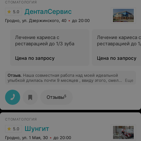
СТОМАТОЛОГИЯ
ДенталСервис
5.0
Гродно, ул. Дзержинского, 40
до 20:00
Лечение кариеса с
Лечение кариеса с
реставрацией до 1/3 зуба
реставрацией до 1
Цена по запросу
Цена по запросу
Отзыв
.
Наша совместная работа над моей идеальной
улыбкой длилась почти 9 месяцев , ввиду этого, смело
Еще
могу заявить , что театр начинается с вешалки , а
первый шаг к широкой искренней и здоровой улыбке с
Дмитрия Борисовича Пархоменко ! Придя на первую
5
Отзывы
консультацию, мне провели на столько детальный
ликбез моего положения, рассчитали примерную
смету и назвали дату окончания работ ). Доктор вселил
уверенность , подбодрил , расположил к себе и ни
СТОМАТОЛОГИЯ
разу не подвёл моих ожиданий ! В одной из моих
любимых книг есть такая цитата : «Улыбаться приятно,
Шунгит
5.0
это физически приятно. Еще приятнее смеяться. А
хохотать - это же просто удовольствие!» … , которая
Гродно, ул. 1 Мая, 30
до 20:00
отныне станет рефреном моей повседневной жизни