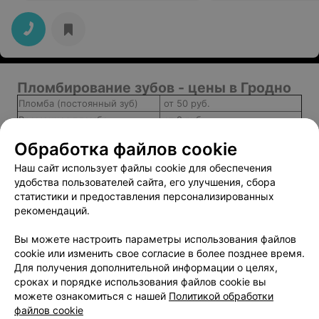
Пломбирование зубов - цены в Гродно
Пломба (постоянный зуб)
от 50 руб.
Временная пломба
от 2 руб.
Лечение кариеса с
от 80 руб.
Обработка файлов cookie
реставрацией до 1/2 зуба
Распломбировка корневого
Наш сайт использует файлы cookie для обеспечения
от 60 руб.
канала
удобства пользователей сайта, его улучшения, сбора
статистики и предоставления персонализированных
Постановка пломбы из
от 100 руб.
рекомендаций.
стеклоиномерного цемента
Вы можете настроить параметры использования файлов
cookie или изменить свое согласие в более позднее время.
Для получения дополнительной информации о целях,
Добавить компанию
сроках и порядке использования файлов cookie вы
можете ознакомиться с нашей
Политикой обработки
файлов cookie
Добавить специалиста