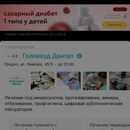
Гродно, записи во многих стоматологиях расписаны
чуть ли на пол года вперед, в этом я сегодня
убедился,когда стал обзванивать многие клиники
города. Спасибо огромное вашей стоматологии!
Рекомендую!!!
ЭФФЕКТИВНАЯ РЕКЛАМА НА САЙТЕ
СТОМАТОЛОГИЯ
Голливуд Дентал
4.9
Гродно, ул. Лиможа, 45/3
до 21:00
Лечение под микроскопом, протезирование, виниры,
отбеливание, профгигиена, цифровая зуботехническая
лаборатория
Лечение пульпита с
Лечение периодон