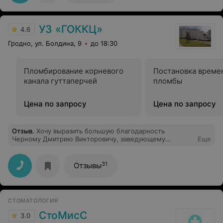
вежливое обслуживание, за вкусную еду. Отдельная
благодарность доктору Авгуль Анне Чеславовне, за
профессионализм и вежливое отношение к пациентам!
УЗ «ГОККЦ»
Обязательно приедем в следующем году. Успехов и
4.6
процветания санаторию Озерный!
Гродно, ул. Болдина, 9
до 18:30
Пломбирование корневого
Постановка време
канала гуттаперчей
пломбы
Цена по запросу
Цена по запросу
Отзыв
.
Хочу выразить большую благодарность
Черному Дмитрию Викторовичу, заведующему
Еще
отделением УЗ «Гродненский областной клинический
кардиологический центр» за профессионализм, доброе
отношение к пациентам, низкий поклон, спасибо вам
31
Отзывы
большое.
СТОМАТОЛОГИЯ
СтоМисС
3.0