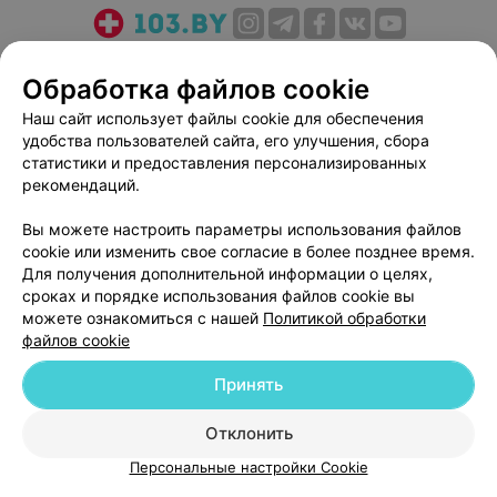
О проекте
Новости проекта
Размещение рекламы
Обработка файлов cookie
Медицинский маркетинг
Публичный договор
Наш сайт использует файлы cookie для обеспечения
Пользовательское соглашение
Способы оплаты
удобства пользователей сайта, его улучшения, сбора
Вакансии
Партнеры
статистики и предоставления персонализированных
Написать руководителю 103.by
рекомендаций.
Написать в поддержку
Вы можете настроить параметры использования файлов
Персональные настройки cookie
cookie или изменить свое согласие в более позднее время.
Для получения дополнительной информации о целях,
Обработка персональных данных
сроках и порядке использования файлов cookie вы
можете ознакомиться с нашей
Политикой обработки
файлов cookie
Принять
© 2026 ООО «Артокс Лаб», УНП 191700409
| 220012, Республика Беларусь,
Отклонить
г. Минск, улица Толбухина, 2, пом. 16 | help@103.by
Персональные настройки Cookie
Служба поддержки
+375 291212755