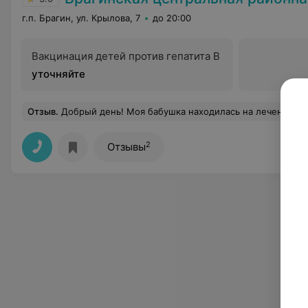
г.п. Брагин, ул. Крылова, 7
до 20:00
Вакцинация детей против гепатита В
уточняйте
Отзыв
.
Добрый день! Моя бабушка находилась на лечении в Брагинской центральной районной больнице в январе 2020 года. Хочу выразить благодарность врачу терапевту Примак Ирине Васильевне от своей бабушки Романовец Галины Васильевны и от себя лично. Спасибо за профессионализм, вовремя оказан
2
Отзывы