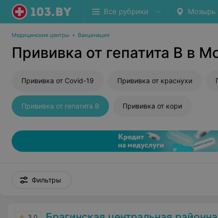
Все рубрики
Мозырь
Медицинские центры
•
Вакцинация
Прививка от гепатита В в М
Прививка от Covid-19
Прививка от краснухи
Прививка от гепатита В
Прививка от кори
Фильтры
Брагинская центральная районная б
3.0