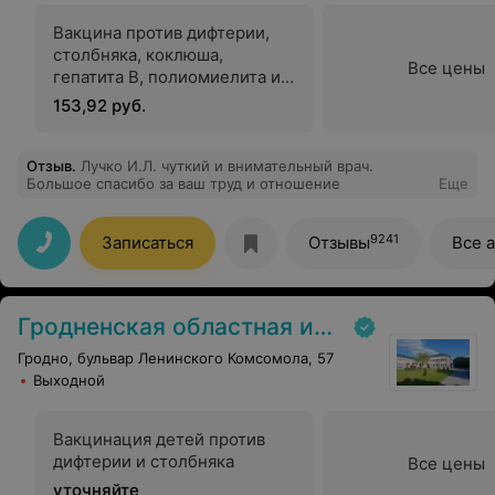
Вакцина против дифтерии,
столбняка, коклюша,
Все цены
гепатита В, полиомиелита и
гемофильной инфекции
153,92 руб.
Гексаксим (Франция)
Отзыв
.
Лучко И.Л. чуткий и внимательный врач.
Большое спасибо за ваш труд и отношение
Еще
9241
Записаться
Отзывы
Все 
Гродненская областная инфекционная клиническая больница
Гродно, бульвар Ленинского Комсомола, 57
Выходной
Вакцинация детей против
дифтерии и столбняка
Все цены
уточняйте