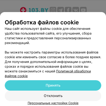
О проекте
Новости проекта
Размещение рекламы
Обработка файлов cookie
Медицинский маркетинг
Публичный договор
Наш сайт использует файлы cookie для обеспечения
Пользовательское соглашение
Способы оплаты
удобства пользователей сайта, его улучшения, сбора
Вакансии
Партнеры
статистики и предоставления персонализированных
рекомендаций.
Написать руководителю 103.by
Написать в поддержку
Вы можете настроить параметры использования файлов
cookie или изменить свое согласие в более позднее время.
Персональные настройки cookie
Для получения дополнительной информации о целях,
Обработка персональных данных
сроках и порядке использования файлов cookie вы
можете ознакомиться с нашей
Политикой обработки
файлов cookie
Принять
Отклонить
© 2026 ООО «Артокс Лаб», УНП 191700409
| 220012, Республика Беларусь,
г. Минск, улица Толбухина, 2, пом. 16 | help@103.by
Персональные настройки Cookie