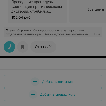
Проведение процедуры
вакцинации против коклюша,
Все цены
дифтерии, столбняка
«Адасель», Канада
102,04 руб.
Отзыв
.
Огромная благодарность всему персоналу
отделения реанимации! Очень чуткие, внимательные,
Еще
человечные профессионалы с большой буквы!! Низкий
поклон- прошло уже два года, а я до сих пор живу и с
теплотой вспоминая этих людей!!!
20
Отзывы
Добавить компанию
Добавить специалиста