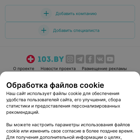
Добавить компанию
Добавить специалиста
О проекте
Новости проекта
Размещение рекламы
Медицинский маркетинг
Публичный договор
Обработка файлов cookie
Пользовательское соглашение
Способы оплаты
Наш сайт использует файлы cookie для обеспечения
Вакансии
Партнеры
удобства пользователей сайта, его улучшения, сбора
Написать руководителю 103.by
статистики и предоставления персонализированных
рекомендаций.
Написать в поддержку
Персональные настройки cookie
Вы можете настроить параметры использования файлов
Обработка персональных данных
cookie или изменить свое согласие в более позднее время.
Для получения дополнительной информации о целях,