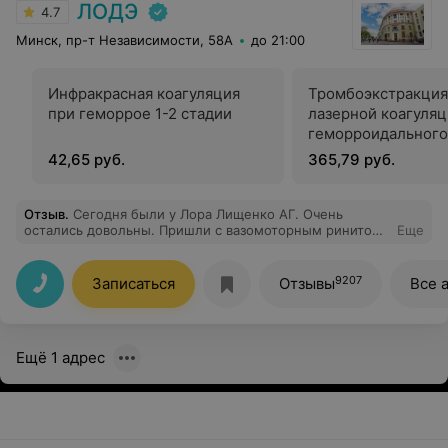
ЛОДЭ
4.7
Минск, пр-т Независимости, 58А
до 21:00
Инфракрасная коагуляция
Тромбоэкстракция
при геморрое 1-2 стадии
лазерной коагуля
геморроидального
42,65 руб.
365,79 руб.
Отзыв
.
Сегодня были у Лора Лищенко АГ. Очень
остались довольны. Пришли с вазомоторным ринитом.
Еще
Вышли с готовым решением и четким планом
действий. Есть тонкости, которые этот врач озвучил .
Очень профессиональный подход. У многих лоров
9207
Записаться
Отзывы
Все 
были . Не то.
Ещё 1 адрес