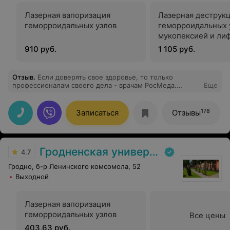
Лазерная вапоризация
Лазерная деструк
геморроидальных узлов
геморроидальных 
мукопексией и ли
слизистой
910 руб.
1 105 руб.
Отзыв
.
Если доверять свое здоровье, то только
профессионалам своего дела - врачам РосМеда.
Еще
Спасибо за заботу о нас!
178
Записаться
Отзывы
Гродненская университетская клиника
4.7
Гродно, б-р Ленинского комсомола, 52
Выходной
Лазерная вапоризация
геморроидальных узлов
Все цены
403,63 руб.