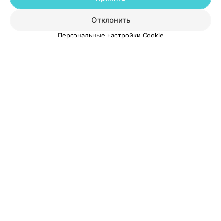
Добавить специалиста
Отклонить
Персональные настройки Cookie
О проекте
Новости проекта
Размещение рекламы
Медицинский маркетинг
Публичный договор
Пользовательское соглашение
Способы оплаты
Вакансии
Партнеры
Написать руководителю 103.by
Написать в поддержку
Персональные настройки cookie
Обработка персональных данных