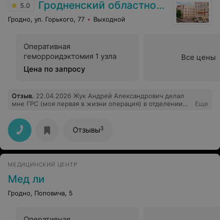
Гродненский областной клинический перинатальный центр
5.0
Гродно, ул. Горького, 77
Выходной
Оперативная
геморроидэктомия 1 узла
Все цены
Цена по запросу
Отзыв
.
22.04.2026 Жук Андрей Александрович делал
мне ГРС (моя первая в жизни операция) в отделении
Еще
перинатального центра. Замечательный хирург,
профессионал своего дела. В операционной было
спокойно и с юмором, сразу пропало всё волнение.
3
Отзывы
Очень внимательный специалист и просто
замечательный, добрый человек с большим сердцем,
который работает действительно по призванию. Очень
хотелось бы, чтобы таких специалистов как Андрей
МЕДИЦИНСКИЙ ЦЕНТР
Александрович было больше. После операции всё
объяснил и поинтересовался самочувствием. Выражаю
Мед ли
огромную благодарность за профессионализм и
заботу. Лучший хирург! Благодарю.
Гродно, Поповича, 5
Оперативная