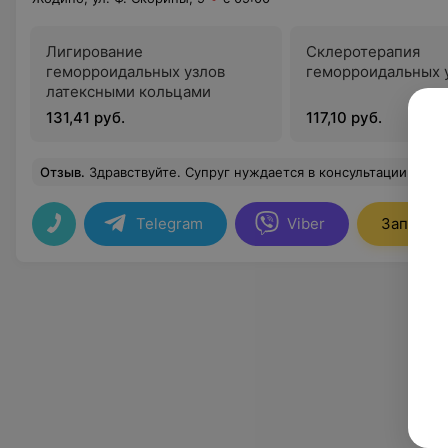
Лигирование
Склеротерапия
геморроидальных узлов
геморроидальных 
латексными кольцами
131,41 руб.
117,10 руб.
Отзыв
.
Здравствуйте. Супруг нуждается в консультации проктолога. Возможно, понадобится лечение геморроя у вас в Гармонии. Когда прини
Telegram
Viber
Записать