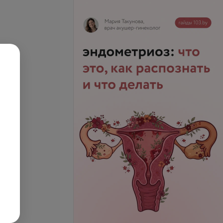
дэктомия с
ванием сургитрона
Все цены
б.