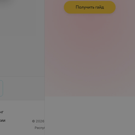
нг
сии
© 2026 ООО «Артокс Лаб», УНП 191700409
| 220012,
Республика Беларусь, г. Минск, улица Толбухина, 2,
пом. 16 | help@103.by