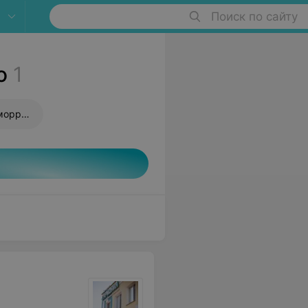
Поиск по сайту
о
1
Латексное лигирование геморроидальных узлов