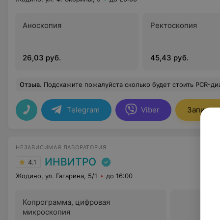
Аноскопия
Ректоскопия
26,03 руб.
45,43 руб.
Отзыв
.
Подскажите пожалуйста сколько будет стоить PCR-диагностика на: Chlamydia trachomatis Mycoplasma genitalium Ureaplasma urealyticum Trichomonas vaginalis Neis
Telegram
Viber
Записать
НЕЗАВИСИМАЯ ЛАБОРАТОРИЯ
ИНВИТРО
4.1
Жодино, ул. Гагарина, 5/1
до 16:00
Копрограмма, цифровая
микроскопия