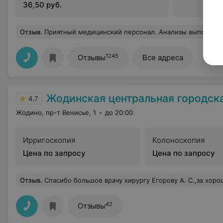
36,50 руб.
Отзыв
.
Приятный медицинский персонал. Анализы выполнили
1245
Отзывы
Все адреса
Жодинская центральная городская
4.7
Жодино, пр-т Венисье, 1
до 20:00
Ирригоскопия
Колоноскопия
Цена по запросу
Цена по запросу
Отзыв
.
Спасибо большое врачу хирургу Егорову А. С.,за хорошие отношения к пациентам и грамотное лечение,а также всему пе
42
Отзывы