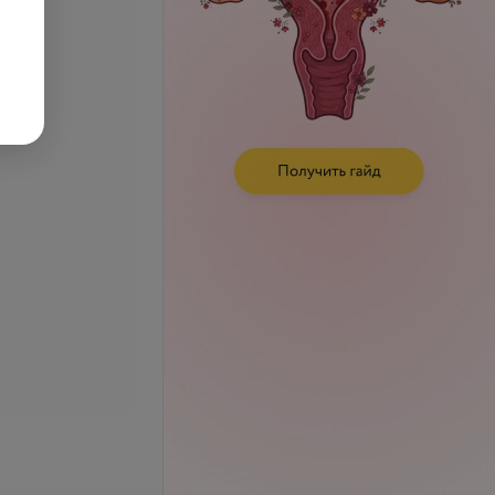
маноскопия
Ректоскопия
запросу
Цена по запросу