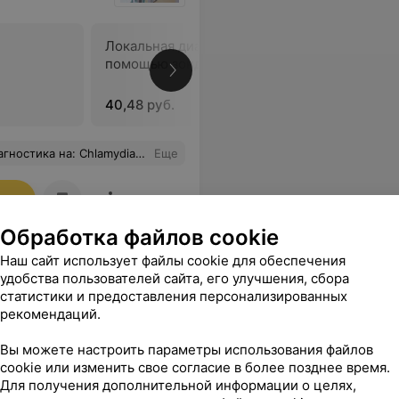
Локальная диагностика с
Забор ма
помощью зонда и красителей
кишки дл
цитологи
исследов
40,48 руб.
43,27 руб
seria gonorrhoeae Herpes sympl.virus 2 Human papilloma virus 16,18;
Еще
ся
Обработка файлов cookie
Наш сайт использует файлы cookie для обеспечения
удобства пользователей сайта, его улучшения, сбора
статистики и предоставления персонализированных
рекомендаций.
Вы можете настроить параметры использования файлов
cookie или изменить свое согласие в более позднее время.
Для получения дополнительной информации о целях,
Все цены