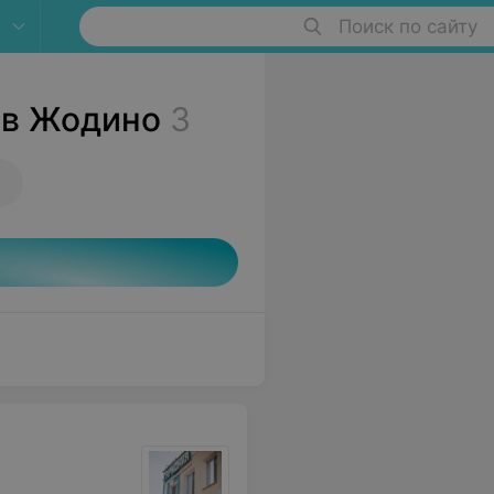
Поиск по сайту
 в Жодино
3
я