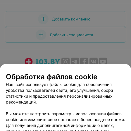
Добавить компанию
Добавить специалиста
О проекте
Новости проекта
Размещение рекламы
Обработка файлов cookie
Медицинский маркетинг
Публичный договор
Наш сайт использует файлы cookie для обеспечения
Пользовательское соглашение
Способы оплаты
удобства пользователей сайта, его улучшения, сбора
Вакансии
Партнеры
статистики и предоставления персонализированных
рекомендаций.
Написать руководителю 103.by
Написать в поддержку
Вы можете настроить параметры использования файлов
cookie или изменить свое согласие в более позднее время.
Персональные настройки cookie
Для получения дополнительной информации о целях,
Обработка персональных данных