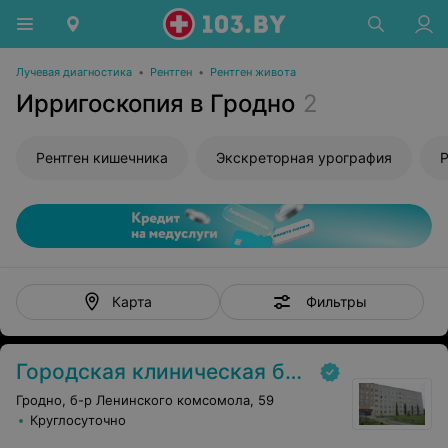
Лучевая диагностика
•
Рентген
•
Рентген живота
Ирригоскопия в Гродно
2
Рентген кишечника
Экскреторная урография
Р
Фильтры
Карта
Городская клиническая больница №3 г. Гродно
Гродно, б-р Ленинского комсомола, 59
Круглосуточно