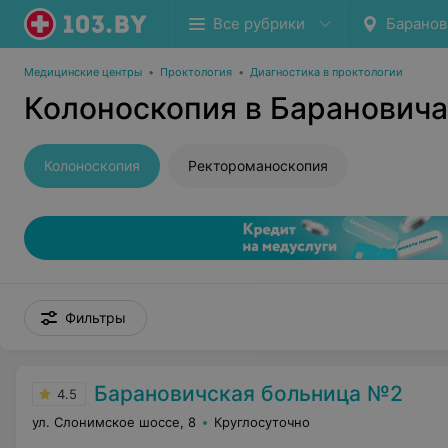
Все рубрики
Баранов
Медицинские центры
•
Проктология
•
Диагностика в проктологии
Колоноскопия в Баранович
Колоноскопия
Ректороманоскопия
Фильтры
Барановичская больница №2
4.5
ул. Слонимское шоссе, 8
Круглосуточно