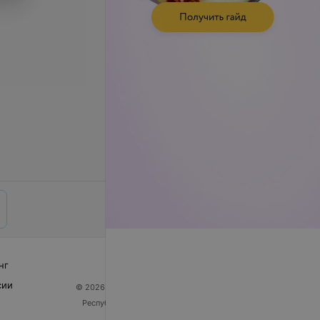
нг
сии
© 2026 ООО «Артокс Лаб», УНП 191700409
| 220012,
Республика Беларусь, г. Минск, улица Толбухина, 2,
пом. 16 | help@103.by