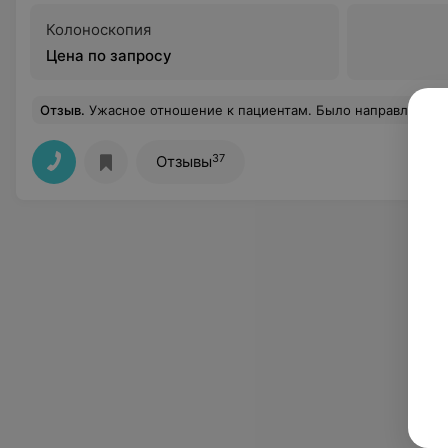
Колоноскопия
Цена по запросу
Отзыв
.
Ужасное отношение к пациентам. Было направление на колоноскопию с множественной биопсией,
37
Отзывы