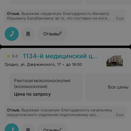
Отзыв
.
Выражаю сердечную благодарность Михаилу
Юрьевичу Балабановичу за то, что поставил на ноги
Еще
мою маму. Думали, что нужно менять сустав, а после
квалифицированной консультации на высоком
профессиональном уровне и последующего лечения,
8
Отзывы
мама в прежней активной форме. Михаил Юрьевич, Вы
продлеваете радость жизни людям. Пусть продлятся
годы жизни Ваших родителей!
1134-й медицинский центр ВС РБ
5.0
Гродно, ул. Дзержинского, 17
до 16:00
Ректосигмоколоноскопия
(колоноскопия)
Все цены
Цена по запросу
Отзыв
.
Выражаю огромную благодарность начальнику
хирургического отделения подполковнику м/с
Еще
Александру Александровичу Р. за профессионализм и
оперативное и в короткие сроки лечение. Спасибо
большое.
7
Отзывы