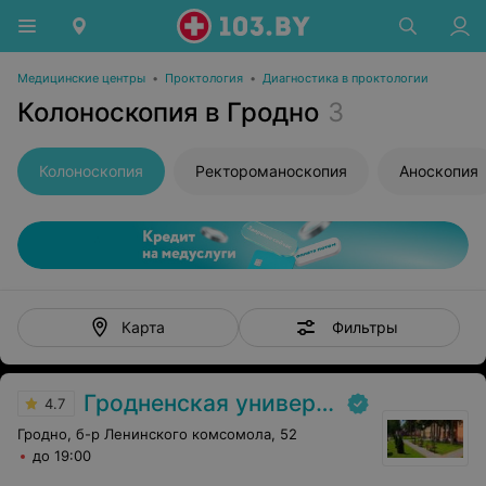
Медицинские центры
•
Проктология
•
Диагностика в проктологии
Колоноскопия в Гродно
3
Колоноскопия
Ректороманоскопия
Аноскопия
Фильтры
Карта
Гродненская университетская клиника
4.7
Гродно, б-р Ленинского комсомола, 52
до 19:00