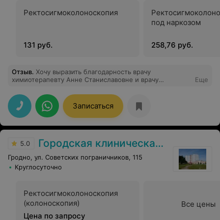
Ректосигмоколоноскопия
Ректосигмоколоно
под наркозом
131 руб.
258,76 руб.
Отзыв
.
Хочу выразить благодарность врачу
химиотерапевту Анне Станиславовне и врачу
Еще
онкоурологу Кириллу Валерьевичу за
профессионализм, доброжелательность и
внимательное отношение к пациентам. Крепкого вам
Записаться
здоровья,сил и терпения в вашем нелегком труде
Городская клиническая больница скорой медицинской помощи г. Гродно
5.0
Гродно, ул. Советских пограничников, 115
Круглосуточно
Ректосигмоколоноскопия
(колоноскопия)
Все цены
Цена по запросу