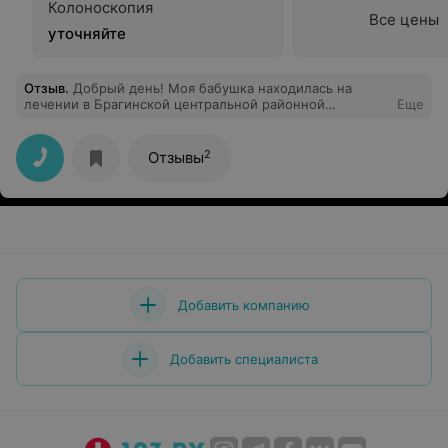
Колоноскопия
Все цены
уточняйте
Отзыв
.
Добрый день! Моя бабушка находилась на
лечении в Брагинской центральной районной
Еще
больнице в январе 2020 года. Хочу выразить
благодарность врачу терапевту Примак Ирине
Васильевне от своей бабушки Романовец Галины
2
Отзывы
Васильевны и от себя лично. Спасибо за
профессионализм, вовремя оказанное лечение,
корректное и внимательное отношение, за
душевность. Желаем здоровья и успехов в
профессиональной карьере.
Добавить компанию
Добавить специалиста