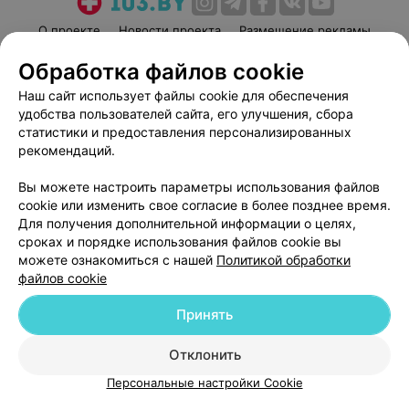
О проекте
Новости проекта
Размещение рекламы
Медицинский маркетинг
Публичный договор
Обработка файлов cookie
Пользовательское соглашение
Способы оплаты
Наш сайт использует файлы cookie для обеспечения
Вакансии
Партнеры
удобства пользователей сайта, его улучшения, сбора
статистики и предоставления персонализированных
Написать руководителю 103.by
рекомендаций.
Написать в поддержку
Персональные настройки cookie
Вы можете настроить параметры использования файлов
cookie или изменить свое согласие в более позднее время.
Обработка персональных данных
Для получения дополнительной информации о целях,
сроках и порядке использования файлов cookie вы
можете ознакомиться с нашей
Политикой обработки
файлов cookie
Принять
© 2026 ООО «Артокс Лаб», УНП 191700409
| 220012, Республика Беларусь,
Отклонить
г. Минск, улица Толбухина, 2, пом. 16 | help@103.by
Персональные настройки Cookie
Служба поддержки
+375 291212755