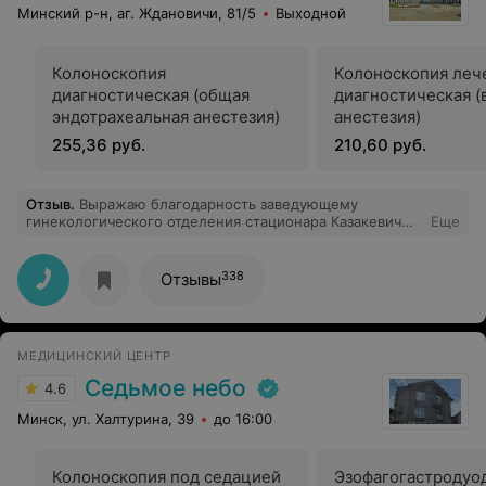
Минский р-н, аг. Ждановичи, 81/5
Выходной
Колоноскопия
Колоноскопия леч
диагностическая (общая
диагностическая (
эндотрахеальная анестезия)
анестезия)
255,36 руб.
210,60 руб.
Отзыв
.
Выражаю благодарность заведующему
гинекологического отделения стационара Казакевич
Еще
Андрею Игоревичу, всему медицинскому и
обслуживающему персоналу отделения за
квалифицированную помощь, внимание, доброту.
338
Отзывы
МЕДИЦИНСКИЙ ЦЕНТР
Седьмое небо
4.6
Минск, ул. Халтурина, 39
до 16:00
Колоноскопия под седацией
Эзофагогастродуо