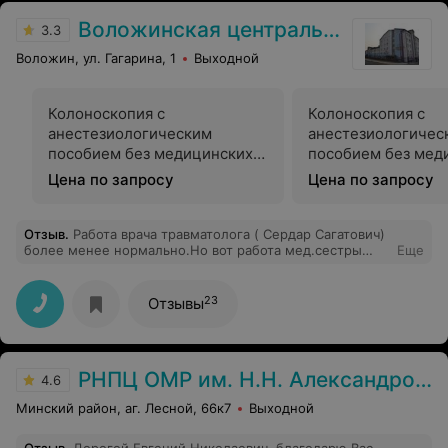
Воложинская центральная районная больница
3.3
Воложин, ул. Гагарина, 1
Выходной
Колоноскопия с
Колоноскопия с
анестезиологическим
анестезиологичес
пособием без медицинских
пособием без мед
показаний
показаний с взяти
Цена по запросу
Цена по запросу
биопсийного мате
гистологическое
исследование
Отзыв
.
Работа врача травматолога ( Сердар Сагатович)
более менее нормально.Но вот работа мед.сестры
Еще
которая работает в данном кабинете,Ф.И.О. не знаю
так как бейджа у неё не было.Причем даже отказалась
сказать фамилию, можно сказать послала открытым
23
Отзывы
текстом.Грубое высказывания ( нецензурное) в адрес
других людей.ТТам их было две,которая моложе она
только ,,поддакивала,,.А вот которая постарше ( лет50)
это не мёд.работник ,у меня просто слов нет.Врач
РНПЦ ОМР им. Н.Н. Александрова
нормальный,но мед.персонал следует
4.6
заменить,просто стыдно за таких работников.
Минский район, аг. Лесной, 66к7
Выходной