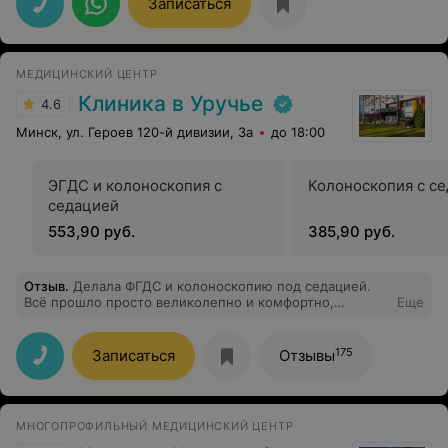
Записаться
за профессионализм и мастерство. Также огромное
спасибо И. за терпение, компетентность,
доброжелательное и ответственное отношение к
работе. Спасибо, за вашу работу! Успехов и
МЕДИЦИНСКИЙ ЦЕНТР
достижений Вам в таком нелёгком труде.
Клиника в Уручье
4.6
Минск, ул. Героев 120-й дивизии, 3а
до 18:00
ЭГДС и колоноскопия с
Колоноскопия с с
седацией
553,90 руб.
385,90 руб.
Отзыв
.
Делала ФГДС и колоноскопию под седацией.
Всё прошло просто великолепно и комфортно,
Еще
благодаря очень чуткому, доброжелательному,
позитивному отношению ко мне врача, анастезиолога,
медсестры. Выражаю свою благодарность врачу
175
Записаться
Отзывы
эндоскописту Сидоренко А.Н., врачу-анастезиологу
Ена А.В, медсестре Л.Ф за профессионализм, чуткость,
внимательность, доброту. Девочки администраторы
внимательны и оперативны, в клинике очень уютно и
МНОГОПРОФИЛЬНЫЙ МЕДИЦИНСКИЙ ЦЕНТР
комфортно