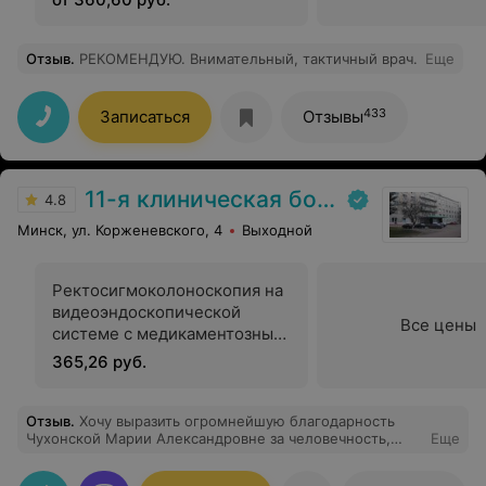
Отзыв
.
РЕКОМЕНДУЮ. Внимательный, тактичный врач.
Еще
433
Записаться
Отзывы
11-я клиническая больница
4.8
Минск, ул. Корженевского, 4
Выходной
Ректосигмоколоноскопия на
видеоэндоскопической
Все цены
системе с медикаментозным
сопровождением и
365,26 руб.
последующим наблюдением
в палате пробуждения в
течение 2-х ч
Отзыв
.
Хочу выразить огромнейшую благодарность
Чухонской Марии Александровне за человечность,
Еще
доброту, отзывчивость. Врач с большой буквы и
профессионал своего дела. Я проходил лечение в Лjh