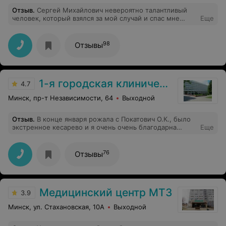
Отзыв
.
Сергей Михайлович невероятно талантливый
человек, который взялся за мой случай и спас мне
Еще
красивую улыбку со своими зубками, что не привело к
дальнейшей имплантации и сумасшедшей трате
денег!!! Низкий поклон ему и безграничная
98
Отзывы
благодарность!!
1-я городская клиническая больница
4.7
Минск, пр-т Независимости, 64
Выходной
Отзыв
.
В конце января рожала с Покатович О.К., было
экстренное кесарево и я очень очень благодарна
Еще
Ольге Константиновне за высочайший
профессионализм и прекрасные роды (насколько они в
принципе могут быть прекрасными)). Доверие к врачу
76
Отзывы
почувствовала сразу, чувствуется огромный опыт и
умение сделать наилучшие выборы в каждом
конкретном случае, ничего лишнего! Ну а шов - любо-
дорого смотреть, очень аккуратный, тонкий, низко
Медицинский центр МТЗ
расположен. Благодарю!!! Как и всю команду 1
3.9
роддома, очень много хороших врачей, акушерок и
Минск, ул. Стахановская, 10А
Выходной
других работников.