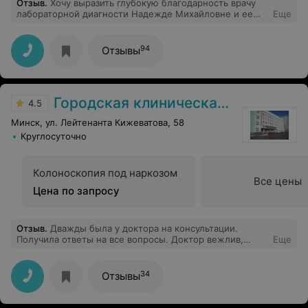
Отзыв
.
Хочу выразить глубокую благодарность врачу
лабораторной диагности Надежде Михайловне и ее
Еще
сотрудникам (особенно на забор крови) за чуткость,
внимательность и неравнодушие к пациентам.
Надежда Михайловна очень приятный в общении
94
Отзывы
человек, умеющий слушать и слышать тебя врач,
высочайшей квалификации специалист, знающий и
любящий свое дело; рекомендацию даются по
существу и под твою конкретную ситуацию, реально
Городская клиническая больница скорой медицинской помощи
понимаешь, что человек не равнодушен к тебе, а это
4.5
очень дорогого стоит. Спасибо за Ваше доброе сердце!
Минск, ул. Лейтенанта Кижеватова, 58
Круглосуточно
Колоноскопия под наркозом
Все цены
Цена по запросу
Отзыв
.
Дважды была у доктора на консультации.
Получила ответы на все вопросы. Доктор вежлив,
Еще
внимателен и компетентен в своей профессии.
34
Отзывы