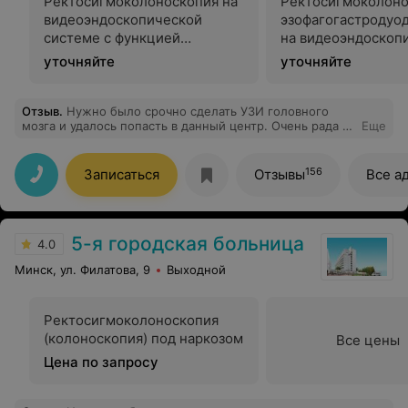
Ректосигмоколоноскопия на
Ректосигмоколоно
видеоэндоскопической
эзофагогастродуо
системе с функцией
на видеоэндоскоп
хромоскопии (с
системе с функци
уточняйте
уточняйте
использованием функции
хромоскопии (с
NBI) под анестезией
использованием ф
NBI) под анестези
Отзыв
.
Нужно было срочно сделать УЗИ головного
мозга и удалось попасть в данный центр. Очень рада ,
Еще
что удалось сделать именно здесь) Персонал
вежливый, квалифицированный. Всё сделали отлично!
Рекомендую!
156
Записаться
Отзывы
Все а
5-я городская больница
4.0
Минск, ул. Филатова, 9
Выходной
Ректосигмоколоноскопия
(колоноскопия) под наркозом
Все цены
Цена по запросу