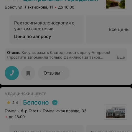
Брест, ул. Лактионова, 11
до 16:00
Ректосигмоколоноскопия с
учетом анестезии
Все цены
Цена по запросу
Отзыв
.
Хочу выразить благодарность врачу Андреюк!
(простите запомнила только фамилию) за такое
Еще
подробное объяснение и комментарии по поводу
холтеровского мониторирования!!! С теплой улыбкой
отвечала на все мои вопросы!!! Благодарю Сразу
10
Отзывы
видно,человек на своем месте!!! Проводила
холтеровское мониторирование в ЦГБ!
МЕДИЦИНСКИЙ ЦЕНТР
Белсоно
4.4
Гомель, б-р Газеты Гомельская правда, 32
до 18:00