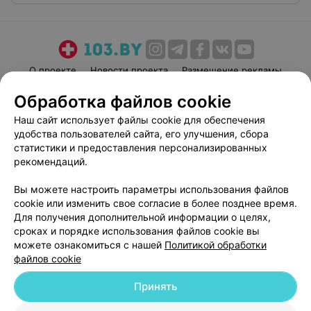
О проекте
Новости проекта
Размещение рекламы
Медицинский маркетинг
Публичный договор
Обработка файлов cookie
Пользовательское соглашение
Способы оплаты
Наш сайт использует файлы cookie для обеспечения
Вакансии
Партнеры
удобства пользователей сайта, его улучшения, сбора
статистики и предоставления персонализированных
Написать руководителю 103.by
рекомендаций.
Написать в поддержку
Персональные настройки cookie
Вы можете настроить параметры использования файлов
cookie или изменить свое согласие в более позднее время.
Обработка персональных данных
Для получения дополнительной информации о целях,
сроках и порядке использования файлов cookie вы
можете ознакомиться с нашей
Политикой обработки
файлов cookie
Принять
© 2026 ООО «Артокс Лаб», УНП 191700409
| 220012, Республика Беларусь,