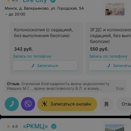
4.6
Минск, д. Валерьяново, ул. Городская, 5А
до 20:00
Колоноскопия (с седацией,
ЭГДС и колоноскоп
без выполнения биопсии)
седацией, без вы
биопсии)
342 руб.
550 руб.
Запись по телефону
Запись по телефону
Записаться
Записать
Отзыв
.
Огромная благодарность врачу-эндоскописту
Ивашко М.Г. , врачу-анастезиологу В.Л. и всему
Еще
персоналу! 6.08.26. Делала ФГДС и Колоноскопию под
наркозом, всё прошло замечательно! Очень
рекомендую именно этих профессионалов! Большое
Записаться онлайн
Отз
спасибо за поддержку и внимание!
«РКМЦ»
4.6