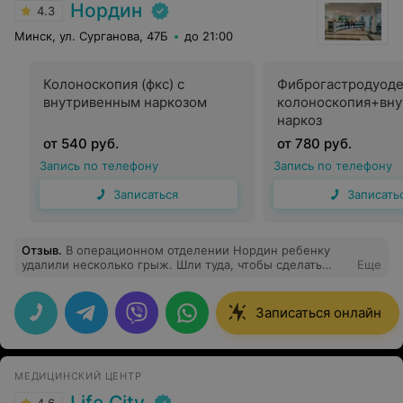
Нордин
4.3
Минск, ул. Сурганова, 47Б
до 21:00
Колоноскопия (фкс) с
Фиброгастродуод
внутривенным наркозом
колоноскопия+вн
наркоз
от 540 руб.
от 780 руб.
Запись по телефону
Запись по телефону
Записаться
Записать
Отзыв
.
В операционном отделении Нордин ребенку
удалили несколько грыж. Шли туда, чтобы сделать
Еще
операцию у А.М. Махлина. Очень понравился
доброжелательный подход к ребенку, отзывчивость
медсестер и администратора. Ребенок очень боится
Записаться онлайн
медицинских процедур, но здесь был спокоен и у него
остались хорошие впечатления от медцентра.
МЕДИЦИНСКИЙ ЦЕНТР
Life City