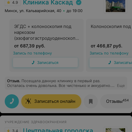
Клиника Каскад
4.9
Минск, ул. Кальварийская, 40
до 19:00
ЭГДС + колоноскопия под
Колоноскопия под
наркозом
(эзофагогастродуоденоскопи
я и
от 687,39 руб.
от 466,87 руб.
ректосигмоколоноскопия)
Запись по телефону
Запись по телефону
Записаться
Записать
Отзыв
.
Посещала данную клинику в первый раз.
Осталась очень довольна. Все чистенько и аккуратно.
Еще
Вежливые администраторы.Особенно хочу
поблагодарить Алексейкова Владимира Валерьевича
(эндоскопист) и его ассистентов за их работу.
454
Записаться онлайн
Отзывы
Процедура ФГДС и колоноскопия под наркозом
прошла быстро и безболезненно.
УЧРЕЖДЕНИЕ ЗДРАВООХРАНЕНИЯ
Центральная городская больница
3.4