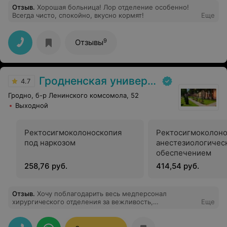
эндоскопии)
эндоскопии)
Отзыв
.
Хорошая больница! Лор отделение особенно!
Всегда чисто, спокойно, вкусно кормят!
Еще
9
Отзывы
Гродненская университетская клиника
4.7
Гродно, б-р Ленинского комсомола, 52
Выходной
Ректосигмоколоноскопия
Ректосигмоколоно
под наркозом
анестезиологичес
обеспечением
258,76 руб.
414,54 руб.
Отзыв
.
Хочу поблагодарить весь медперсонал
хирургического отделения за вежливость,
Еще
внимательность и отзывчивость, а также за быстрое
восстановление после лапароскопии. Особую
благодарность выражаю зав. отделения Карпович В.Е.