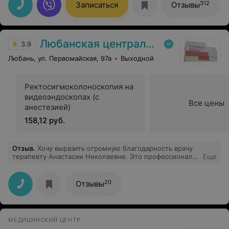
отделение гнойного отдела, с диагнозом
312
Записаться
Отзывы
аллергический/медикаментозный /вазомоторный
ринит с нарушением функции носового дыхания.
Консультировала по всем интересующимся вопросам.
Огромнейшее ей спасибо.
Любанская центральная районная больница
3.9
Любань, ул. Первомайская, 97а
Выходной
Ректосигмоколоноскопия на
видеоэндоскопах (с
Все цены
анестезией)
158,12 руб.
Отзыв
.
Хочу выразить огромную благодарность врачу
терапевту Анастасии Николаевне. Это профессионал
Еще
своего дела и очень чуткий и порядочный человек.
20
Отзывы
МЕДИЦИНСКИЙ ЦЕНТР