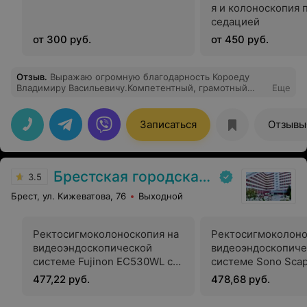
я и колоноскопия 
седацией
от 300 руб.
от 450 руб.
Отзыв
.
Выражаю огромную благодарность Короеду
Владимиру Васильевичу.Компетентный, грамотный
Еще
специалист,коих мало в наше время. Кроме этого,
приятный человек и хороший психолог,с чувством
юмора. 27.03.2024 ,14.30-колоноскопия под
Записаться
Отзывы
наркозом.И доктора,и процедуру-буду
рекоммендовать знакомым.
Брестская городская больница № 1
3.5
Брест, ул. Кижеватова, 76
Выходной
Ректосигмоколоноскопия на
Ректосигмоколоно
видеоэндоскопической
видеоэндоскопиче
системе Fujinon EC530WL с
системе Sono Sca
тотальной внутривенной
с тотальной внутр
477,22 руб.
478,68 руб.
анестезией с сохраненным
анестезией с сох
спонтанным дыханием (в
спонтанным дыхан