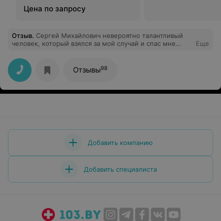
хромоскопии с внутривенной
Цена по запросу
седацией
Отзыв
.
Сергей Михайлович невероятно талантливый
человек, который взялся за мой случай и спас мне
Еще
красивую улыбку со своими зубками, что не привело к
дальнейшей имплантации и сумасшедшей трате
денег!!! Низкий поклон ему и безграничная
98
Отзывы
благодарность!!
Добавить компанию
Добавить специалиста