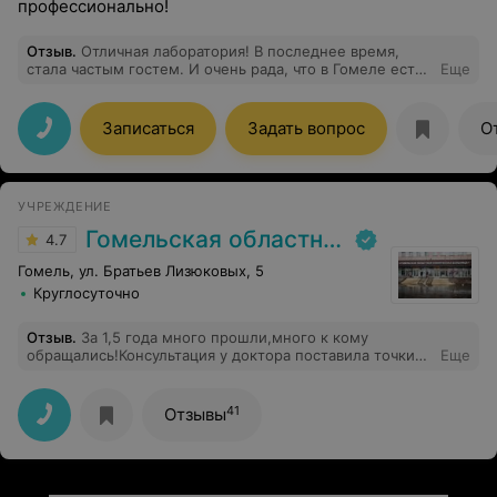
профессионально!
Отзыв
.
Отличная лаборатория! В последнее время,
стала частым гостем. И очень рада, что в Гомеле есть
Еще
такая лаборатория и такие чудесные медсестры и
врачи! Огромное спасибо за вашу работу!
Записаться
Задать вопрос
О
УЧРЕЖДЕНИЕ
Гомельская областная клиническая больница
4.7
Гомель, ул. Братьев Лизюковых, 5
Круглосуточно
Отзыв
.
За 1,5 года много прошли,много к кому
обращались!Консультация у доктора поставила точки
Еще
над и!Профессиональный осмотр,до тех моментов,о
которых хотели знать,и без слов,будто все доктор все
уже всё знал!Очень помог, спасибо, низкий вам
41
Отзывы
поклон!