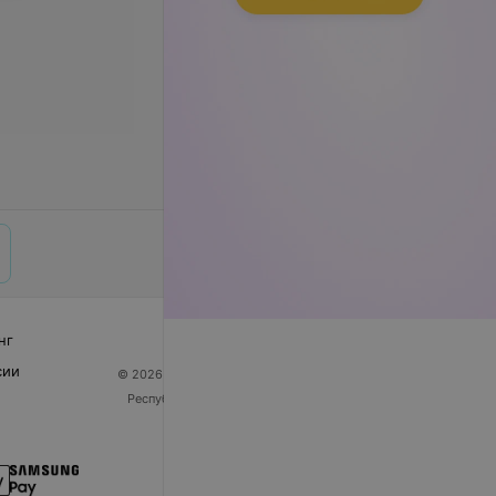
нг
сии
© 2026 ООО «Артокс Лаб», УНП 191700409
| 220012,
Республика Беларусь, г. Минск, улица Толбухина, 2,
пом. 16 | help@103.by
Служба поддержки
+375 291212755