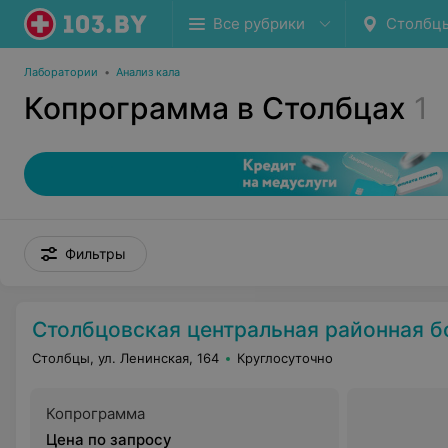
Все рубрики
Столбц
Лаборатории
•
Анализ кала
Копрограмма в Столбцах
1
Фильтры
Столбцовская центральная районная б
Столбцы, ул. Ленинская, 164
Круглосуточно
Копрограмма
Цена по запросу