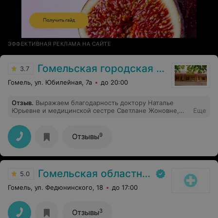
ЭФФЕКТИВНАЯ РЕКЛАМА НА САЙТЕ
Гомельская городская клиническая поликлиника №7
3.7
Гомель, ул. Юбилейная, 7а
до 20:00
Отзыв
.
Выражаем благодарность доктору Наталье
Юрьевне и медицинской сестре Светлане Жоновне,
Еще
они всегда с профессионализмом и теплотой
принимают пациентов , подберут нужное лечение и
поддержат морально. Огромное спасибо таким
9
Отзывы
профессионалам . Всего самого наилучшего
Гомельская областная инфекционная клиническая больница
5.0
Гомель, ул. Федюнинского, 18
до 17:00
3
Отзывы