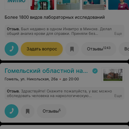
Более 1800 видов лабораторных исследований
Отзыв
.
Был недавно в одном Инвитро в Минске. Делал
общий анализ крови для справки. Приняли без
Еще
очередей, все прошло быстро и без боли. Можно
обращаться.
1243
Задать вопрос
Отзывы
В
Гомельский oбластной наркологический диспансер
Гомель, ул. Никольская, 26а
до 20:00
Отзыв
.
Здраствуйте! Скажите пожалуйста, у вас можно
обследовать человека на наркологическую
Еще
зависимость анонимно?
5
Отзывы