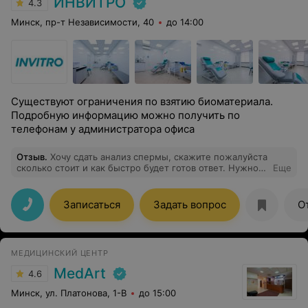
ИНВИТРО
4.3
Минск, пр-т Независимости, 40
до 14:00
Существуют ограничения по взятию биоматериала.
Подробную информацию можно получить по
телефонам у администратора офиса
Отзыв
.
Хочу сдать анализ спермы, скажите пожалуйста
сколько стоит и как быстро будет готов ответ. Нужно
Еще
ли заранее записаться.Спасибо.
Записаться
Задать вопрос
О
МЕДИЦИНСКИЙ ЦЕНТР
MedArt
4.6
Минск, ул. Платонова, 1-В
до 15:00