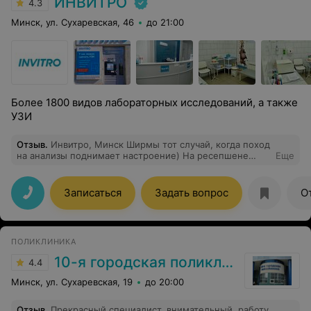
ИНВИТРО
4.3
Минск, ул. Сухаревская, 46
до 21:00
Более 1800 видов лабораторных исследований, а также
УЗИ
Отзыв
.
Инвитро, Минск Ширмы тот случай, когда поход
на анализы поднимает настроение) На ресепшене
Еще
встретили так тепло, будто я к ним на спа-процедуры
пришла. Никакого совкового вайба, всё стильно,
аккуратно и очень цивилизованно. Медсестра сто раз
Записаться
Задать вопрос
О
спросила, как я себя чувствую. Вышла от них с
улыбкой. Вот за такой сервис реально приятно
платить!»
ПОЛИКЛИНИКА
10-я городская поликлиника г. Минска
4.4
Минск, ул. Сухаревская, 19
до 20:00
Отзыв
.
Прекрасный специалист, внимательный, работу