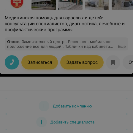
Медицинская помощь для взрослых и детей:
консультации специалистов, диагностика, лечебные и
профилактические программы.
Отзыв
.
Замечательный центр . Ресепшен, мобильное
приложение все для людей . Таблички над кабинетами
Еще
с информацией можно входить или нет . Особенная
благодарность врачу И. А. Врач профессионал с
большой буквы . Сделала узи кишечника и подробно
Записаться
Задать вопрос
О
все объяснила
Добавить компанию
Добавить специалиста