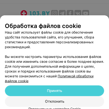
О проекте
Новости проекта
Размещение рекламы
Обработка файлов cookie
Медицинский маркетинг
Публичный договор
Наш сайт использует файлы cookie для обеспечения
Пользовательское соглашение
Способы оплаты
удобства пользователей сайта, его улучшения, сбора
Вакансии
Партнеры
статистики и предоставления персонализированных
рекомендаций.
Написать руководителю 103.by
Написать в поддержку
Вы можете настроить параметры использования файлов
cookie или изменить свое согласие в более позднее время.
Персональные настройки cookie
Для получения дополнительной информации о целях,
Обработка персональных данных
сроках и порядке использования файлов cookie вы
можете ознакомиться с нашей
Политикой обработки
файлов cookie
Принять
Отклонить
© 2026 ООО «Артокс Лаб», УНП 191700409
| 220012, Республика Беларусь,
г. Минск, улица Толбухина, 2, пом. 16 | help@103.by
Персональные настройки Cookie