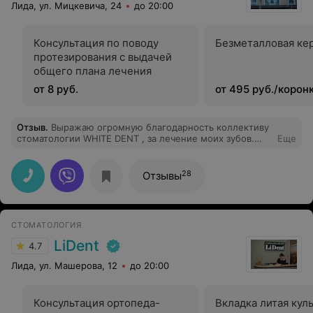
Лида, ул. Мицкевича, 24
до 20:00
Консультация по поводу
Безметалловая ке
протезирования с выдачей
общего плана лечения
от 8 руб.
от 495 руб./корон
Отзыв
.
Выражаю огромную благодарность коллективу
стоматологии WHITE DENT , за лечение моих зубов.
Еще
Сделали всё быстро и качественно, я очень сильно
доволен. Всем рекомендую.
28
Отзывы
СТОМАТОЛОГИЯ
LiDent
4.7
Лида, ул. Машерова, 12
до 20:00
Консультация ортопеда-
Вкладка литая кул