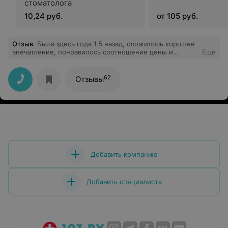
стоматолога
10,24 руб.
от 105 руб.
Отзыв
.
Была здесь года 1.5 назад, сложилось хорошее
впечатление, понравилось соотношение цены и
Еще
качества. Поэтому пришла снова, Осталась очень
довольна врачем Кульковой, хорошее лечение, дали
дельный совет, зубы больше не беспокоят. Быстро и
62
Отзывы
на месте делают снимок (если надо). Ходил и муж,
также остался доволен. Теперь всегда сюда.
Добавить компанию
Добавить специалиста