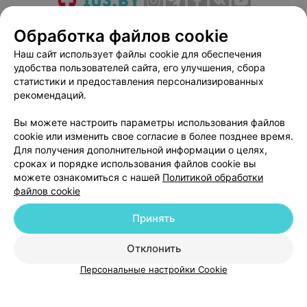
О проекте
Новости проекта
Размещение рекламы
Обработка файлов cookie
Медицинский маркетинг
Публичный договор
Наш сайт использует файлы cookie для обеспечения
Пользовательское соглашение
Способы оплаты
удобства пользователей сайта, его улучшения, сбора
Вакансии
Партнеры
статистики и предоставления персонализированных
рекомендаций.
Написать руководителю 103.by
Написать в поддержку
Вы можете настроить параметры использования файлов
cookie или изменить свое согласие в более позднее время.
Персональные настройки cookie
Для получения дополнительной информации о целях,
Обработка персональных данных
сроках и порядке использования файлов cookie вы
можете ознакомиться с нашей
Политикой обработки
файлов cookie
Принять
Отклонить
© 2026 ООО «Артокс Лаб», УНП 191700409
| 220012, Республика Беларусь,
г. Минск, улица Толбухина, 2, пом. 16 | help@103.by
Персональные настройки Cookie
Служба поддержки
+375 291212755