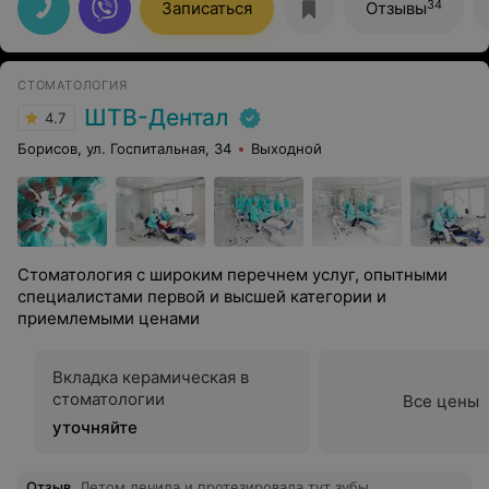
вашу работу и профессионализм
34
Записаться
Отзывы
СТОМАТОЛОГИЯ
ШТВ-Дентал
4.7
Борисов, ул. Госпитальная, 34
Выходной
Стоматология с широким перечнем услуг, опытными
специалистами первой и высшей категории и
приемлемыми ценами
Вкладка керамическая в
стоматологии
Все цены
уточняйте
Отзыв
.
Летом лечила и протезировала тут зубы.