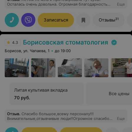
Осталась очень довольна. Огромная благодарность
Еще
всему мед. персоналу. Теперь лечить зубы, только
сюда! Всем рекомендую!
31
Записаться
Отзывы
Борисовская стоматология
4.3
Борисов, ул. Чапаева, 1
до 19:00
Литая культивая вкладка
Все цены
70 руб.
Отзыв
.
Спасибо большое,всему персоналу!!!
Внимательные,отзывчивые люди!!Огромное спасибо
Еще
хирургу Сурину Артему Александровичу!!! Удаление
прошло на ура!!!даже не успела ничего понять!!!