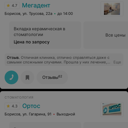
Мегадент
4.7
Борисов, ул. Трусова, 22а
до 14:00
Вкладка керамическая в
стоматологии
Все цены
Цена по запросу
Отзыв
.
Отличная клиника, отлично справляться даже с
самыми сложными случаями. Прошла у них лечение,
Еще
подготовку к протезированию, протезирование
металокерамикой 10 лет назад . И все замечательно.
Вернули улыбку, и радость общения.
62
Отзывы
СТОМАТОЛОГИЯ
Ортос
4.3
Борисов, ул. Гагарина, 91
Выходной