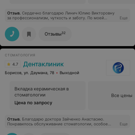
Отзыв
.
Сердечно благодарю Линич Юлию Викторовну
за профессионализм, чуткость и заботу. По моей
Еще
просьбе лечили кариес без анестезии, было
комфортно, так как врач во время работы детально
объясняла весь процесс работы и была максимально
32
Отзывы
доброй, заботливой. Видно, что человек занимается
любимым делом. Отдельное спасибо за удаление
зубного камня, покрытия фторлаком - все прошло
отлично. С удовольствием буду рекомендовать друзьям
СТОМАТОЛОГИЯ
и близким.
Дентаклиник
4.7
Борисов, ул. Даумана, 78
Выходной
Вкладка керамическая в
стоматологии
Все цены
Цена по запросу
Отзыв
.
Благодарю доктора Зайченко Анастасию.
Понравилось обслуживание стоматологии, особое
Еще
спасибо регистраторам за то, что напоминают о
приеме! Заходишь в стоматологию и понимаешь, что