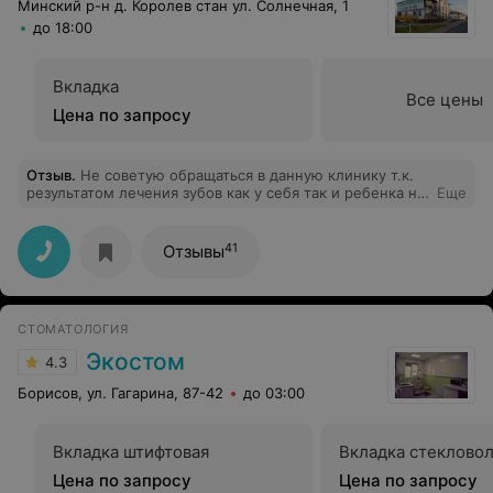
Минский р-н д. Королев стан ул. Солнечная, 1
до 18:00
Вкладка
Все цены
Цена по запросу
Отзыв
.
Не советую обращаться в данную клинику т.к.
результатом лечения зубов как у себя так и ребенка не
Еще
довольна. Лично мне перелечивали один и тот же зуб
трижды при этом три раза за мои же деньги хотя
проблема была в некомпетентности врача. Я это
41
Отзывы
списала на стечение обстоятельств. Но сейчас когда
моему ребенку долечили зуб до удаления я понимаю
что это закономерность.
СТОМАТОЛОГИЯ
Экостом
4.3
Борисов, ул. Гагарина, 87-42
до 03:00
Вкладка штифтовая
Вкладка стеклово
Цена по запросу
Цена по запросу