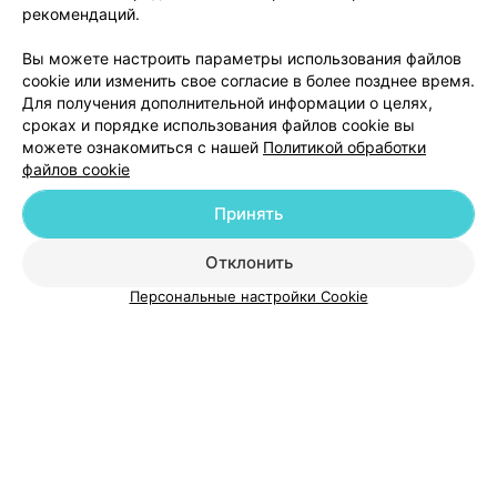
рекомендаций.
Добавить компанию
Вы можете настроить параметры использования файлов
cookie или изменить свое согласие в более позднее время.
Для получения дополнительной информации о целях,
Добавить специалиста
сроках и порядке использования файлов cookie вы
можете ознакомиться с нашей
Политикой обработки
файлов cookie
Принять
О проекте
Новости проекта
Размещение рекламы
Отклонить
Медицинский маркетинг
Публичный договор
Персональные настройки Cookie
Пользовательское соглашение
Способы оплаты
Вакансии
Партнеры
Написать руководителю 103.by
Написать в поддержку
Персональные настройки cookie
Обработка персональных данных