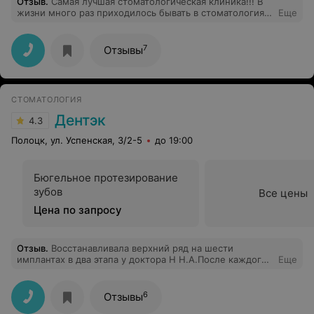
Отзыв
.
Самая лучшая стоматологическая клиника!!! В
жизни много раз приходилось бывать в стоматологиях
Еще
- и в нашем городе и в других городах, но такого
чуткого, искреннего и профессионального отношения
встречать еще не приходилось! В клинике всё
7
Отзывы
продумано до мелочей - удобство для пациентов в
каждой детали! Всегда доброжелательные
администраторы и по-настоящему профессиональные
врачи! Выражаю благодарность Бородачеву Антону
СТОМАТОЛОГИЯ
Вячеславовичу! Очень профессиональный и тактичный
врач! Огромное спасибо Вам за Ваш профессионализм
Дентэк
4.3
и радость подаренной мне улыбки! Улыбаюсь, не
переставая! Приведу мужа только к Вам, спасибо!!!!!!
Полоцк, ул. Успенская, 3/2-5
до 19:00
Бюгельное протезирование
зубов
Все цены
Цена по запросу
Отзыв
.
Восстанавливала верхний ряд на шести
имплантах в два этапа у доктора Н Н.А.После каждого
Еще
посещения испытывала чувство благодарности и
уважения к мастерству доктора .Процесс долгий,но
проверяется временем каждый этап.Технология есть в
6
Отзывы
интернете,результатом я очень довольна,от доктора в