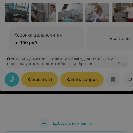
Коронка цельнолитая
Все цены
от 150 руб.
Отзыв
.
Хочу выразить огромную благодарность всему
персоналу стоматологии, ибо это добрые и
Еще
отзывчивые люди. Но особую благодарность хочу
выразить Поповой К.В. это великолепный стоматолог с
золотыми руками.
Записаться
Задать вопрос
О
Добавить компанию