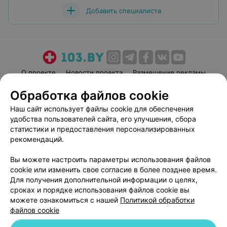
Добавить специалиста
О проекте
Новости проекта
Размещение рекламы
Медицинский маркетинг
Публичный договор
Обработка файлов cookie
Пользовательское соглашение
Способы оплаты
Наш сайт использует файлы cookie для обеспечения
Вакансии
Партнеры
удобства пользователей сайта, его улучшения, сбора
статистики и предоставления персонализированных
Написать руководителю 103.by
рекомендаций.
Написать в поддержку
Персональные настройки cookie
Вы можете настроить параметры использования файлов
cookie или изменить свое согласие в более позднее время.
Обработка персональных данных
Для получения дополнительной информации о целях,
сроках и порядке использования файлов cookie вы
можете ознакомиться с нашей
Политикой обработки
файлов cookie