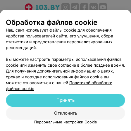
О проекте
Новости проекта
Размещение рекламы
Обработка файлов cookie
Медицинский маркетинг
Публичный договор
Наш сайт использует файлы cookie для обеспечения
Пользовательское соглашение
Способы оплаты
удобства пользователей сайта, его улучшения, сбора
Вакансии
Партнеры
статистики и предоставления персонализированных
рекомендаций.
Написать руководителю 103.by
Написать в поддержку
Вы можете настроить параметры использования файлов
cookie или изменить свое согласие в более позднее время.
Персональные настройки cookie
Для получения дополнительной информации о целях,
Обработка персональных данных
сроках и порядке использования файлов cookie вы
можете ознакомиться с нашей
Политикой обработки
файлов cookie
Принять
Отклонить
© 2026 ООО «Артокс Лаб», УНП 191700409
| 220012, Республика Беларусь,
г. Минск, улица Толбухина, 2, пом. 16 | help@103.by
Персональные настройки Cookie
Служба поддержки
+375 291212755