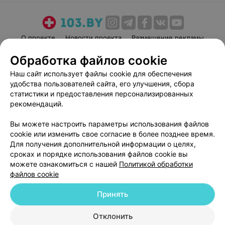
О проекте
Новости проекта
Размещение рекламы
Медицинский маркетинг
Публичный договор
Обработка файлов cookie
Пользовательское соглашение
Способы оплаты
Наш сайт использует файлы cookie для обеспечения
Вакансии
Партнеры
удобства пользователей сайта, его улучшения, сбора
статистики и предоставления персонализированных
Написать руководителю 103.by
рекомендаций.
Написать в поддержку
Персональные настройки cookie
Вы можете настроить параметры использования файлов
cookie или изменить свое согласие в более позднее время.
Обработка персональных данных
Для получения дополнительной информации о целях,
сроках и порядке использования файлов cookie вы
можете ознакомиться с нашей
Политикой обработки
файлов cookie
Принять
© 2026 ООО «Артокс Лаб», УНП 191700409
| 220012, Республика Беларусь,
Отклонить
г. Минск, улица Толбухина, 2, пом. 16 | help@103.by