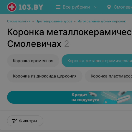
Все рубрики
Смолев
Стоматология
•
Протезирование зубов
•
Изготовление зубных коронок
Коронка металлокерамичес
Смолевичах
2
Коронка временная
Коронка металлокерамическая
Коронка из диоксида циркония
Коронка пластмасс
Фильтры