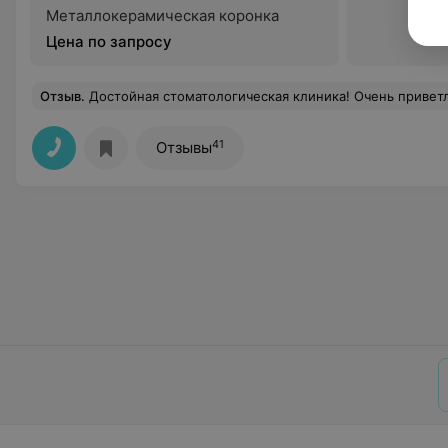
Металлокерамическая коронка
Цена по запросу
Отзыв
.
Достойная стоматологическая клиника! Очень приветливый, отзывчивый рабочий персонал. Изумительные врачи, с высоким уровнем компетенции в вопросе лечения и восстановления зубов! Если Вы хотите придать зубам эстетический и что немаловажно естественный вид, сохранить здоровье полости рта и укрепить зубы в целом
41
Отзывы