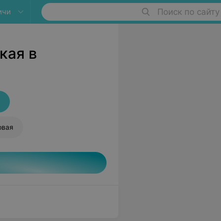
ичи
Поиск по сайту
кая в
овая