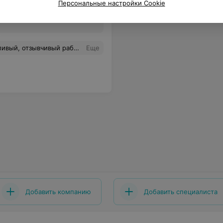
Персональные настройки Cookie
Все цены
, в этой клинике к Вашему вопросу подойдут индивидуально, и предложат разнообразные способы решения проблем, связанные с зубами.
Еще
Добавить компанию
Добавить специалиста