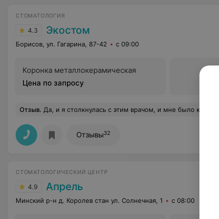
СТОМАТОЛОГИЯ
Экостом
4.3
Борисов, ул. Гагарина, 87-42
с 09:00
Коронка металлокерамическая
Цена по запросу
Отзыв
.
Да, и я столкнулась с этим врачом, и мне было крайне неприятно, ч
32
Отзывы
СТОМАТОЛОГИЧЕСКИЙ ЦЕНТР
Апрель
4.9
Минский р-н д. Королев стан ул. Солнечная, 1
с 08:00