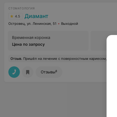
СТОМАТОЛОГИЯ
Диамант
4.5
Островец, ул. Ленинская, 51
Выходной
Временная коронка
Цена по запросу
Отзыв
.
Пришёл на лечение с поверхностным кариесом, без острой боли к врачу Марии Александровне. Перед лечением пришлось уговаривать сделать снимок и обсудить лечение. После установки пломбы пошли осложнения, врач свою ошибку отрицает, администраторы сразу переходят на грубый тон. Лечение в этой клинике как в
8
Отзывы