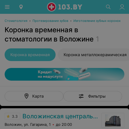
Стоматология
•
Протезирование зубов
•
Изготовление зубных коронок
Коронка временная в
стоматологии в Воложине
1
Коронка временная
Коронка металлокерамическая
Фильтры
Карта
Воложинская центральная районная больница
3.3
Воложин, ул. Гагарина, 1
до 20:00