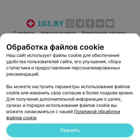
О проекте
Новости проекта
Размещение рекламы
Медицинский маркетинг
Публичный договор
Обработка файлов cookie
Пользовательское соглашение
Способы оплаты
Наш сайт использует файлы cookie для обеспечения
Вакансии
Партнеры
удобства пользователей сайта, его улучшения, сбора
статистики и предоставления персонализированных
Написать руководителю 103.by
рекомендаций.
Написать в поддержку
Персональные настройки cookie
Вы можете настроить параметры использования файлов
cookie или изменить свое согласие в более позднее время.
Обработка персональных данных
Для получения дополнительной информации о целях,
сроках и порядке использования файлов cookie вы
можете ознакомиться с нашей
Политикой обработки
файлов cookie
Принять
© 2026 ООО «Артокс Лаб», УНП 191700409
| 220012, Республика Беларусь,