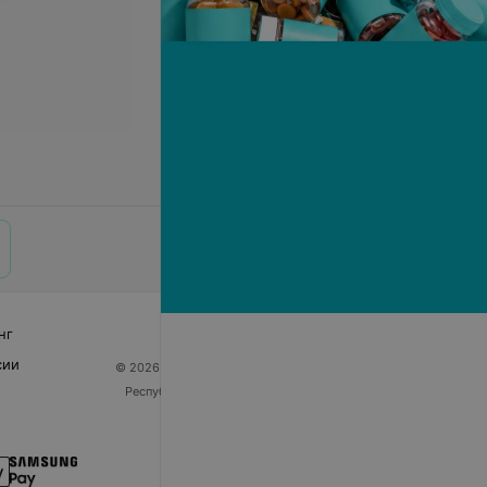
нг
сии
© 2026 ООО «Артокс Лаб», УНП 191700409
| 220012,
Республика Беларусь, г. Минск, улица Толбухина, 2,
пом. 16 | help@103.by
Служба поддержки
+375 291212755