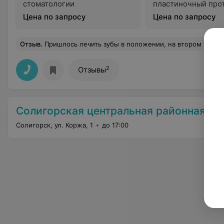
стоматологии
пластиночный про
Цена по запросу
Цена по запросу
Отзыв
.
Пришлось лечить зубы в положении, на втором триместре. Врач принял быстро, не смотря на то, что запись была полная.Безболезненно,качественно,грамотно 
2
Отзывы
Солигорская центральная районная бо
Солигорск, ул. Коржа, 1
до 17:00