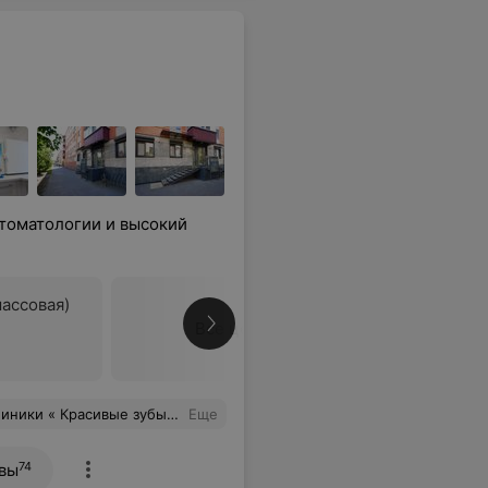
томатологии и высокий
ассовая)
Все цены
но,грамотно,отзывчиво! Дай Бог вам успехов и процветания! Большое спасибо! Лиза, 43 года.
Еще
74
вы