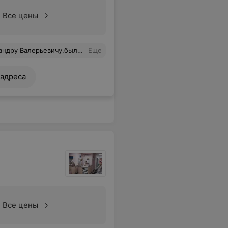
Все цены
 болело ,не было ни отека,ничего!Зажило все супер,будто мне ничего и не делали.Спасибо вам.
Еще
 адреса
Все цены