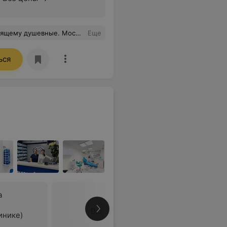
-спасибо большое Вам за профессионализм!
Еще
ься
а
Все цены
инике)