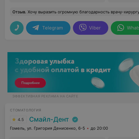
Отзыв
.
Хочу выразить огромную благодарность врачу-хирургу стоматологу Ахтырченко Евгению Витальевичу. Удаляла верхнюю восьмерку, всем кто боится рекомендую посетить именно Евгения Витальевича. Перед удалением врач все объясняет , что будет прои
Telegram
Viber
What
ЭФФЕКТИВНАЯ РЕКЛАМА НА САЙТЕ
СТОМАТОЛОГИЯ
Смайл-Дент
4.5
Гомель, ул. Григория Денисенко, 6-5
до 20:00