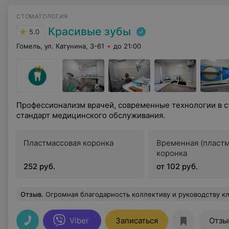
СТОМАТОЛОГИЯ
Красивые зубы
5.0
Гомель, ул. Катунина, 3-61
до 21:00
Профессионализм врачей, современные технологии в с
стандарт медицинского обслуживания.
Пластмассовая коронка
Временная (пластм
коронка
252 руб.
от 102 руб.
Отзыв
.
Огромная благодарность коллективу и руководству клиники « Красивые зубы»! Коллективу за высокий профессионализм и доброжелательность,руководству- за организацию работы и таких профессионалов! Всё чётко,слажен
Viber
Записаться
Отзы