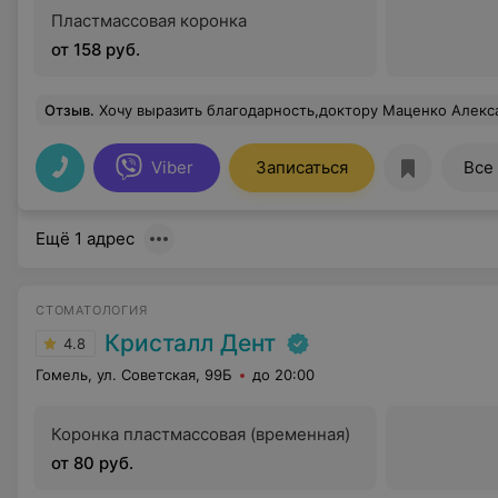
Пластмассовая коронка
от 158 руб.
Отзыв
.
Хочу выразить благодарность,доктору Маценко Александру Валерьевичу,была на удалении зуба мудрости,начиная с анестезии до удаления,я ничего не почувствовала,более того, не пила ни одного обезбаливающего так как не
Viber
Записаться
Все
Ещё 1 адрес
СТОМАТОЛОГИЯ
Кристалл Дент
4.8
Гомель, ул. Советская, 99Б
до 20:00
Коронка пластмассовая (временная)
от 80 руб.