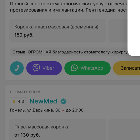
Полный спектр стоматологических услуг: от лечения и 
протезирования и имплантации. Рентгенодиагностика.
Коронка пластмассовая (временная)
150 руб.
Отзыв
.
ОГРОМНАЯ благодарность стоматологу-хирургу Муслему Мохаммеду!!!! Обратилась для удаления проблемного зуба с опухшей десной и сильной болью. Я по натуре трусиха поэтому ещё и ооочень боялась. Врач успакоил и процедуру провел максимально аккуратно. Хотя мне было больно даже рот открыть. Отзыв пишу через неделю после посещения. Опухоль спа
Viber
WhatsApp
Записат
СТОМАТОЛОГИЯ
NewMed
4.3
Гомель, ул.Барыкина, 86
до 20:00
Пластмассовая коронка
от 130 руб.