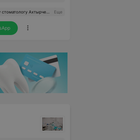
сходить, все прошло быстро и безболезненно. Побольше бы таких грамотных, с золотыми руками врачей.
Еще
sApp