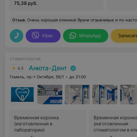
75,38 руб.
Отзыв
.
Очень хорошая клиника! Врачи отзывчивые и по-настоящему душевные. Москалева, Седлярова, Дворонин
Viber
WhatsApp
Записат
СТОМАТОЛОГИЯ
Анюта-Дент
4.5
Гомель, пр-т Октября, 56/1
до 21:00
Временная коронка
Временная коронк
(изготовленная в
(изготовленная
лаборатории)
стоматологом в кл