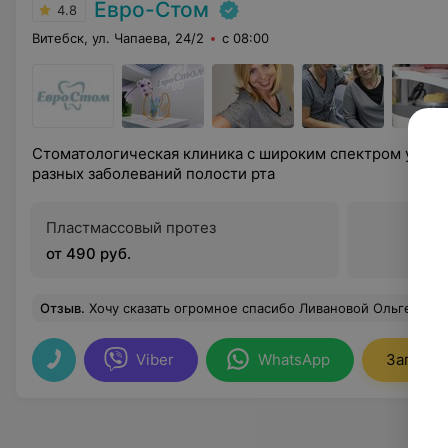
Евро-Стом
4.8
Витебск, ул. Чапаева, 24/2
с 08:00
Стоматологическая клиника с широким спектром услуг
разных заболеваний полости рта
Пластмассовый протез
от 490 руб.
Отзыв
.
Хочу сказать огромное спасибо Ливановой Ольге Владимировне. За высокий профессионализм. Быстро, качественно делает свою работу. Прихожу не в первый раз, очень довольна и обслужи
Viber
WhatsApp
Записат