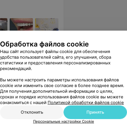
Обработка файлов cookie
 по диагностике и лечению
Наш сайт использует файлы cookie для обеспечения
удобства пользователей сайта, его улучшения, сбора
статистики и предоставления персонализированных
Все цены
рекомендаций.
Вы можете настроить параметры использования файлов
cookie или изменить свое согласие в более позднее время.
ванием клиники в целом. Буду приходить ещё, и советовать друзьям и родным.
Еще
Для получения дополнительной информации о целях,
сроках и порядке использования файлов cookie вы можете
ься
ознакомиться с нашей
Политикой обработки файлов cookie
Отклонить
Принять
Персональные настройки Cookie