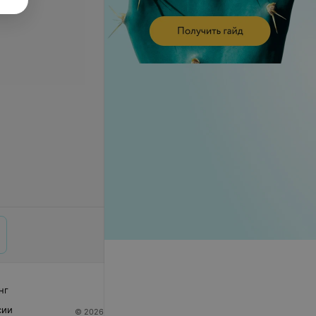
нг
сии
© 2026 ООО «Артокс Лаб», УНП 191700409
| 220012,