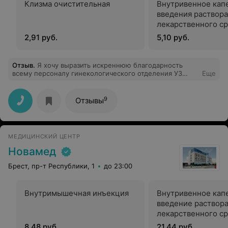
Клизма очистительная
Внутривенное кап
введения раствора
лекарственного с
объемом 200 мл
2,91 руб.
5,10 руб.
Отзыв
.
Я хочу выразить искреннюю благодарность
всему персоналу гинекологического отделения УЗ
Еще
"Брестская городская больница №1" за высокий
профессионализм, чуткость и внимательное
отношение. Огромное спасибо моему лечащему врачу
9
Отзывы
— Анатолию Михайловичу за проведённую операцию,
за внимательность и профессионализм, а также
старшей медицинской сестре Валентине
Владимировне за внимательность, доброту и
МЕДИЦИНСКИЙ ЦЕНТР
отзывчивость. Весь коллектив отделения работает
слаженно, как единый механизм. Спасибо всему
Новамед
коллективу отделения: процедурным и постовым
медсёстрам за круглосуточную заботу, санитаркам за
Брест, пр-т Республики, 1
до 23:00
чистоту, а заведующей отделением Ирине Васильевне
— за создание такой отличной команды. Желаю вам
крепкого здоровья и благодарных пациентов!
Внутримышечная инъекция
Внутривенное кап
введение раствор
лекарственного с
объемом 100 мл (б
8,48 руб.
21,44 руб.