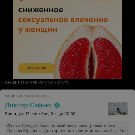
впечатление, что за каждое действие и слово этого
специалиста я обязана платить. Кандидату
медицинских наук нужно гордиться не званием и
грамотами в фойе, а отношением к пациентам и их
отзывами.
ЭФФЕКТИВНАЯ РЕКЛАМА НА САЙТЕ
МЕДИЦИНСКИЙ КАБИНЕТ
Доктор Сэфью
Брест, ул. 17 сентября, 9
до 20:30
Отзыв
.
Сегодня была первый раз у врача-ревматолога
Оксаны Юрьевны! Доктор очень квалифицированный.
Еще