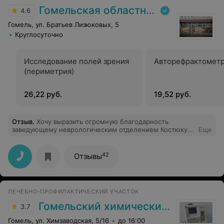
Гомельская областная клиническая больница
4.6
Гомель, ул. Братьев Лизюковых, 5
Круглосуточно
Исследование полей зрения
Авторефрактомет
(периметрия)
26,22 руб.
19,52 руб.
Отзыв
.
Хочу выразить огромную благодарность
заведующему неврологическим отделением Костюку
Еще
Игорю Павловичу. Игорь Павлович обладает самым
дорогим качеством на сегодняшний день - это
человечность! Данное качество на сегодняшний день,
42
Отзывы
к сожалению, осталось буквально у едениц докторов!
Не смотря на преклонный возраст моей мамы, он со
всем вниманием выслушал и госпитализировал. Мама
прошла необходимые обследования и лечение в
ЛЕЧЕБНО-ПРОФИЛАКТИЧЕСКИЙ УЧАСТОК
отделении. Выписана с улучшением! Низкий поклон и
крепкого здоровья Вам, Игорь Павлович! Побольше бы
Гомельский химический завод
3.7
таких замечательных людей!
Гомель, ул. Химзаводская, 5/16
до 16:00