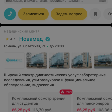
Вежливая, внимательная, профиссиональная,
Еще
грамотная. Посещением очень доволен.
Записаться
Задать вопрос
О
МЕДИЦИНСКИЙ ЦЕНТР
Новамед
4.7
Гомель, ул. Советская, 71
до 20:00
Широкий спектр диагностических услуг:лабораторные
исследования, ультразвуковое и функциональное
обследование, эндоскопия
-
26
%
Комплексный осмотр зрения
Комплексный осмо
для студентов
для пенсионеров
86,25 руб.
116,70 руб.
86,25 руб.
108,36 