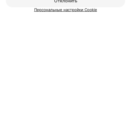
Отклонить
Персональные настройки Cookie
О проекте
Новости проекта
Размещение рекламы
Медицинский маркетинг
Публичный договор
Пользовательское соглашение
Способы оплаты
Вакансии
Партнеры
Написать руководителю 103.by
Написать в поддержку
Персональные настройки cookie
Обработка персональных данных
© 2026 ООО «Артокс Лаб», УНП 191700409
| 220012, Республика Беларусь,