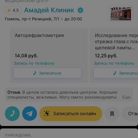
МЕДИЦИНСКИЙ ЦЕНТР
Амадей Клиник
4.5
Гомель, пр-т Речицкий, 7/1
до 20:00
Авторефрактометрия
Исследование пер
отрезка глаза с п
щелевой лампы
(биомикроскопия)
14,08 руб.
12,25 руб.
Запись по телефону
Запись по телефону
Записаться
Записать
Отзыв
.
В целом осталась довольна центром. Хорошие
специалисты, вежливые. Могу смело рекомендовать!
Еще
Записаться онлайн
Отз
УЧРЕЖДЕНИЕ