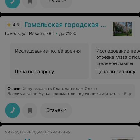
Отзывы
осталась очень довольной
Гомельская городская клиническая больница №3
4.3
Гомель, ул. Ильича, 286
до 21:00
Исследование полей зрения
Исследование пер
отрезка глаза с п
щелевой лампы
Цена по запросу
Цена по запросу
Отзыв
.
Хочу выразить благодарность Ольге
Владимировне!Чуткая,внимательная,очень комфортно
Еще
было общаться с ней!Быстро нашла причину моих
проблем,так как некоторые врачи этого не заметили и
поставили не верный диагноз.Благодаря ей я смогла
6
Отзывы
стать мамой! Ольга Владимировна подобрала мне
соответствующее гормональное лечение и
поддержала меня!!Очень важно найти своего
специалиста,профессионала ,врача,которому ты
УЧРЕЖДЕНИЕ ЗДРАВООХРАНЕНИЯ
сможешь доверить самое дорогое,это свое здоровье!!
Рекомендую Ольгу Владимировну от всей души!!!Она