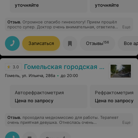
уточняйте
уточняйте
Отзыв
.
Огромное спасибо гинекологу! Прием прошёл
просто супер. Доктор очень внимательная, ответила
Еще
на все вопросы и успокоила. Сразу видно, что врач
заинтересованый и ей не всё равно. Обязательно
приду ещё. ))
156
Записаться
Отзывы
Все а
Гомельская городская поликлиника №1
3.0
Гомель, ул. Ильича, 286а
до 20:00
Авторефрактометрия
Рефрактометрия
Цена по запросу
Цена по запросу
Отзыв
.
проходила медкомиссию для работы. Терапевт
очень приятная девушка. Отнеслась очень
Еще
доброжелательно, выписала направления на анализы.
В процедурном кабинете медсестры
профессиональны, всё быстро и качественно. Я
4