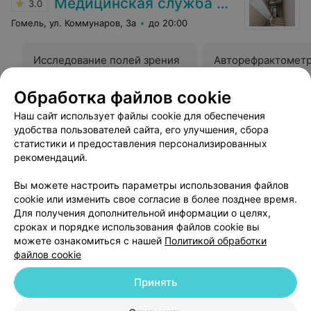
Медицинская служба ДФиТ МВД по Гомельской области
3.0
супер!!!
Гомель, ул. Коммунаров, 3а
до 20:00
Исследование полей зрения
Авторефрактомет
Цена по запросу
Цена по запросу
Обработка файлов cookie
Наш сайт использует файлы cookie для обеспечения
Отзыв
.
Проблема с дозвоном была выявлена в
оборудовании на телефонной линии. В результате чего
Еще
удобства пользователей сайта, его улучшения, сбора
звонки перехватывались оборудованием и не доходили
статистики и предоставления персонализированных
до регистратуры. Всё исправлено, устранено и
рекомендаций.
проверено. Проблема устранена. Приносим извинения.
8
Отзывы
Вы можете настроить параметры использования файлов
cookie или изменить свое согласие в более позднее время.
Для получения дополнительной информации о целях,
сроках и порядке использования файлов cookie вы
можете ознакомиться с нашей
Политикой обработки
файлов cookie
Добавить компанию
Принять
Добавить специалиста