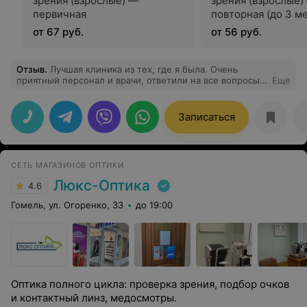
зрения (взрослые) —
зрения (взрослые)
первичная
повторная (до 3 м
от 67 руб.
от 56 руб.
Отзыв
.
Лучшая клиника из тех, где я была. Очень
приятный персонал и врачи, ответили на все вопросы,
Еще
пояснили всё, что я хотела. Очень довольна. Врач
Елена Ивановна. Огромное спасибо !
Записаться
СЕТЬ МАГАЗИНОВ ОПТИКИ
Люкс-Оптика
4.6
Гомель, ул. Огоренко, 33
до 19:00
Оптика полного цикла: проверка зрения, подбор очков
и контактный линз, медосмотры.