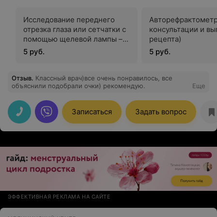
Исследование переднего
Авторефрактометр
отрезка глаза или сетчатки с
консультации и вы
помощью щелевой лампы –
рецепта)
дополнительно к основному
5 руб.
5 руб.
приему
Отзыв
.
Классный врач)все очень понравилось, все
объяснили подобрали очки) рекомендую.
Еще
Записаться
Задать вопрос
ЭФФЕКТИВНАЯ РЕКЛАМА НА САЙТЕ