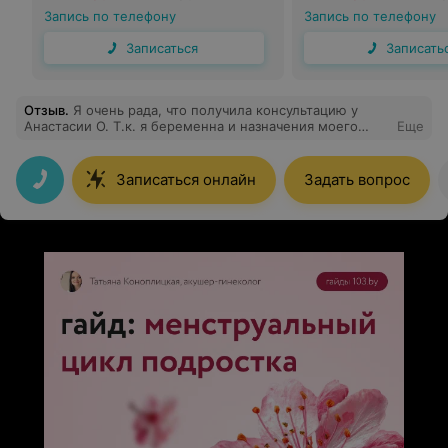
Запись по телефону
Запись по телефону
Записаться
Записать
Отзыв
.
Я очень рада, что получила консультацию у
Анастасии О. Т.к. я беременна и назначения моего
Еще
врача вызвали у меня сомнения, я искала врача с
критическим мышлением и док.мед. подходом. Мне
особенно важно получить разъяснение по моему
Записаться онлайн
Задать вопрос
состоянию и правильному лечению, а не получать
назначения «по стандартному протоколу». Мы все
особенные и я получила у Анастасии О. консультацию
конкретно по МОЕМУ вопросу и с учетом МОИХ
особенностей. Рекомендую!