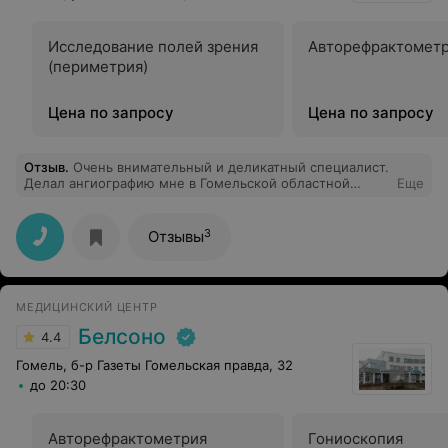
Исследование полей зрения
Авторефрактомет
(периметрия)
Цена по запросу
Цена по запросу
Отзыв
.
Очень внимательный и деликатный специалист.
Делал ангиографию мне в Гомельской областной
Еще
больнице. Всю не очень приятную процедуру меня
успокаивал, после процедуры заходил посмотреть за
моим состоянием. Я осталась довольна....
3
Отзывы
МЕДИЦИНСКИЙ ЦЕНТР
Белсоно
4.4
Гомель, б-р Газеты Гомельская правда, 32
до 20:30
Авторефрактометрия
Гониоскопия