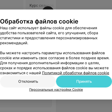
Курс сеансов
Курс сеа
нормоксической
нормокс
процедур
баротерапии из 5 процедур
баротера
Обработка файлов cookie
153,98 руб.
296,57 р
Наш сайт использует файлы cookie для обеспечения
удобства пользователей сайта, его улучшения, сбора
ут незаметны. Спасибо врачу Ваккеру Э.А. и медперсоналу на Богдановича 53.
Еще
статистики и предоставления персонализированных
рекомендаций.
Вы можете настроить параметры использования файлов
cookie или изменить свое согласие в более позднее время.
Для получения дополнительной информации о целях,
сроках и порядке использования файлов cookie вы можете
тр (МГКНЦ)
ознакомиться с нашей
Политикой обработки файлов cookie
Отклонить
Принять
Персональные настройки Cookie
Все цены