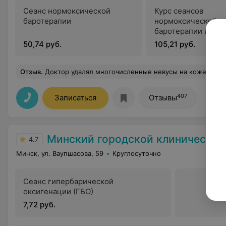
Сеанс нормоксической
Курс сеансов
баротерапии
нормоксической
баротерапии из 3 
50,74 руб.
105,21 руб.
Отзыв
.
Доктор удалял многочисленные невусы на коже. Операция под местной анестезией прошла без проблем. Очень аккуратно выполнены швы, думаю, что через несколько месяцев они стан
407
Записаться
Отзывы
Минский городской клинический наркологический цен
4.7
Минск, ул. Ваупшасова, 59
Круглосуточно
Сеанс гипербарической
оксигенации (ГБО)
7,72 руб.