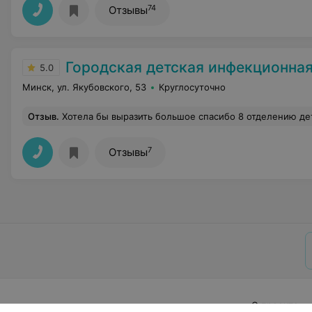
74
Отзывы
Городская детская инфекционная клиническ
5.0
Минск, ул. Якубовского, 53
Круглосуточно
Отзыв
.
Хотела бы выразить большое спасибо 8 отделению детской инфекционной больницы . Адамович Ольга Леонидовна очень внимательный и рассудительный врач ,каждый обход полная информац
7
Отзывы
О проекте