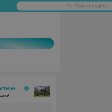
Поиск по сайту
 реабилитаци»
одной