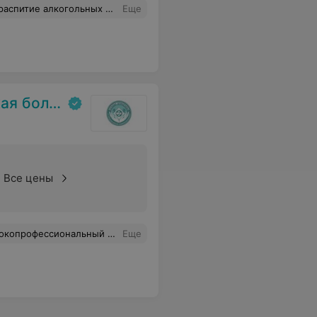
 смотрю за ней, они очень боятся без меня остаться,я единственный кормилиц в семье и без меня им будет туго на что рассчитывать можно еще все решить чтоб не забрали ?Заранее спасибо!
Еще
ольница
Все цены
ессиональный специалист!
Еще