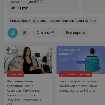
оксигенации (ГБО)
36,03 руб.
Отзыв
.
Нравится, очень профессиональный доктор
Еще
238
Отзывы
Все адреса
Криница
Доставка со склада
Восстановление
Заказ товаров со склада с
здоровья:
Icoone,
доставкой в ближайшую
Авантрон, Лимфастим,
аптеку всего за 1–3 дня
Магнитотурботрон,
Вакумед, Баротерапия,
УВТ.