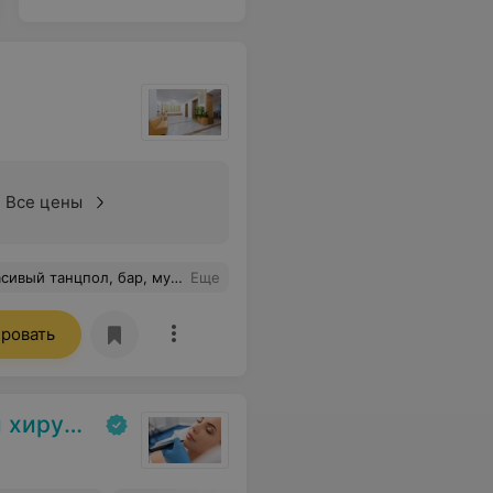
Все цены
е ,чистые ,светлые корпуса для отдыхающих.
Еще
ровать
сметологии