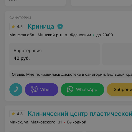
САНАТОРИЙ
Криница
4.5
Минская обл., Минский р-н, п. Ждановичи
до 20:00
Баротерапия
40 руб.
Отзыв
.
Мне понравилась дискотека в санатории. Большой красивый танцпол, бар, музыка, диск-жокей. Красивы
Viber
WhatsApp
Заброни
Клинический центр пластической хирургии и медицинской ко
4.8
Минск, ул. Маяковского, 31
Выходной