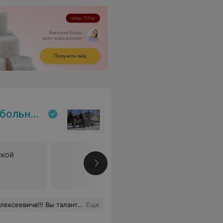
льница
ской
Все цены
 и решительный. Желаю Вам здоровья, благополучия и успехов в Вашем нелегком и благородном деле. Желаю множество благодарных пациентов.
Еще