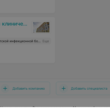
ая больница
ия о состоянии ребенка.Все медсестры доброжелательные,внимательные к детям .
Еще
Добавить компанию
Добавить специалиста
Новости проекта
Размещение рекламы
Медицинский маркети