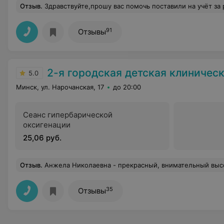
Отзыв
.
Здравствуйте,прошу вас помочь поставили на учёт за распитие алкогольных напитков,сказали год не пить,отмечаться в наркологическом диспансере,но был праздник и через 2 месяца как поставили на учет меня задержали сотрудники милиции в нетрезвом виде и увезли в отрезвитель,когда ставили на учет сказали попадешься еще раз отправим в ЛТП. Скажите,пожалуйста, меня теперь заберут или можно избежать этого?У меня жена ребёнок и мать на пенсии,я
91
Отзывы
2-я городская детская клиническая б
5.0
Минск, ул. Нарочанская, 17
до 20:00
Сеанс гипербарической
оксигенации
25,06 руб.
Отзыв
.
Анжела Николаевна - прекрасный, внимательный высокопроф
35
Отзывы