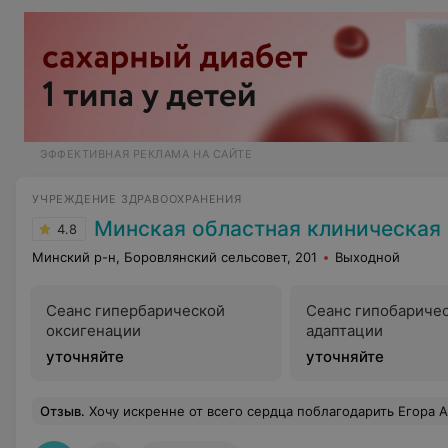
ЭФФЕКТИВНАЯ РЕКЛАМА НА САЙТЕ
УЧРЕЖДЕНИЕ ЗДРАВООХРАНЕНИЯ
Минская областная клиническая бо
4.8
Минский р-н, Боровлянский сельсовет, 201
Выходной
Сеанс гипербарической
Сеанс гипобариче
оксигенации
адаптации
уточняйте
уточняйте
Отзыв
.
Хочу искренне от всего сердца поблагодарить Егора Алексеевича!!! Вы талантливый врач от Бога с золотыми руками и горячим сердцем. Быть врачом — это Ваше призвание. Но Вы еще и замечательный человек, добрый, отзывчивый и умеющий сострадать людям. Вы прекрасный специалист, хорошо знающий свое дело. Вы уверенный