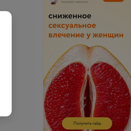
нсов
ической
Все цены
пии из 10 процедур
уб.