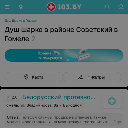
Душ Шарко в Гомеле
Душ шарко в районе Советский в
Гомеле
2
Фильтры
Карта
Белорусский протезно-ортопедический восстановительный центр
2.0
Гомель, ул. Владимирова, 8а
Выходной
Отзыв
.
Телефон службы продаж не отвечает. Так-же
молчит и электронка. И на мою заявку перезвонить на
Еще
мой номер тоже тишина. Для чего тогда сайт