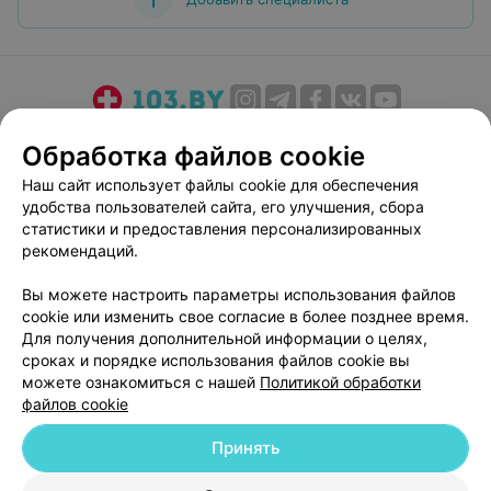
О проекте
Новости проекта
Размещение рекламы
Обработка файлов cookie
Медицинский маркетинг
Публичный договор
Наш сайт использует файлы cookie для обеспечения
Пользовательское соглашение
Способы оплаты
удобства пользователей сайта, его улучшения, сбора
Вакансии
Партнеры
статистики и предоставления персонализированных
рекомендаций.
Написать руководителю 103.by
Написать в поддержку
Вы можете настроить параметры использования файлов
cookie или изменить свое согласие в более позднее время.
Персональные настройки cookie
Для получения дополнительной информации о целях,
Обработка персональных данных
сроках и порядке использования файлов cookie вы
можете ознакомиться с нашей
Политикой обработки
файлов cookie
Принять