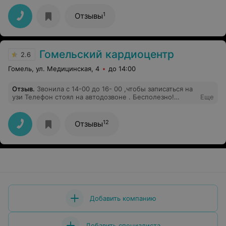
создавали?
1
Отзывы
Гомельский кардиоцентр
2.6
Гомель, ул. Медицинская, 4
до 14:00
Отзыв
.
Звонила с 14-00 до 16- 00 ,чтобы записаться на
узи Телефон стоял на автодозвоне . Бесполезно!
Еще
Постоянно "Занято".Два часа потраченного времени!
Неужели за это время ни разу не заканчивался
разговор? Может,надо как-то по-иному организовать
12
Отзывы
запись? Очень обидно,что никуда не дозвониться,не
достучаться.Создается впечатление,что трубку
положили.Вот Вам и чуткое отношение!
Добавить компанию
Добавить специалиста