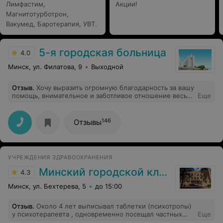
Лимфастим,
Акции!
Магнитотурботрон,
Вакумед, Баротерапия, УВТ.
5-я городская больница
4.0
Минск, ул. Филатова, 9
Выходной
Отзыв
.
Хочу выразить огромную благодарность за вашу
помощь, внимательное и заботливое отношение весь
Еще
персонал 1 неврологии.особая благодарность Павлу
Александровичу и Анастасии Юрьевне: внимательные,
тактичные, умеющие выслушать и объяснить!!! Будьте
146
Отзывы
благословенны!!! Спасибо всему медперсоналу за
доброжелательность!!! Всем здоровья!!!!
УЧРЕЖДЕНИЯ ЗДРАВООХРАНЕНИЯ
Минский городской клинический центр психиатрии и психотерапии
4.3
Минск, ул. Бехтерева, 5
до 15:00
Отзыв
.
Около 4 лет выписывал таблетки (психотропы)
у психотерапевта , одновременно посещал частных
Еще
психологов. К сожалению попал на сеансы к