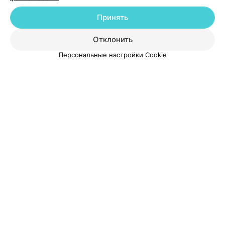
Принять
О проекте
Новости проекта
Размещение рекламы
Отклонить
Медицинский маркетинг
Публичный договор
Персональные настройки Cookie
Пользовательское соглашение
Способы оплаты
Вакансии
Партнеры
Написать руководителю 103.by
Написать в поддержку
Персональные настройки cookie
Обработка персональных данных
© 2026 ООО «Артокс Лаб», УНП 191700409
| 220012, Республика Беларусь,
г. Минск, улица Толбухина, 2, пом. 16 | help@103.by
Служба поддержки
+375 291212755