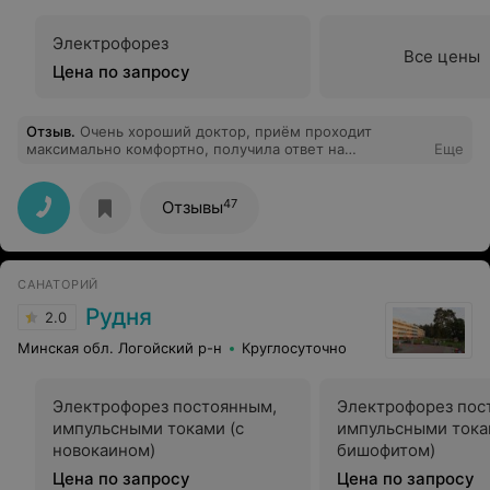
Электрофорез
Все цены
Цена по запросу
Отзыв
.
Очень хороший доктор, приём проходит
максимально комфортно, получила ответ на
Еще
волнующие вопросы. Также проходили медосмотр с
детьми, 100% доверия, расположила к себе,
объяснила, ни капли страха не было. Девочки 10 и 6
47
Отзывы
лет.
САНАТОРИЙ
Рудня
2.0
Минская обл. Логойский р-н
Круглосуточно
Электрофорез постоянным,
Электрофорез пос
импульсными токами (с
импульсными тока
новокаином)
бишофитом)
Цена по запросу
Цена по запросу