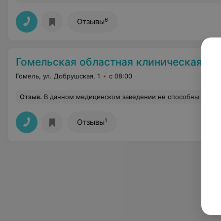
6
Отзывы
Гомельская областная клиническая психиатрическ
Гомель, ул. Добрушская, 1
с 08:00
Отзыв
.
В данном медицинском заведении не способны организовать элементарное. Я попал туда в качестве призывника. На момент моего визита отсутствовало личное дело. Должностное лицо по фамилии дымников пс заявило, чтобы я па ехал в военкомат взял личное дело и привез ему. У меня в повестке было указано дата и время явки при себе иметь паспорт. При этом обстоятельстве возник конфликт. В общем потом да
1
Отзывы