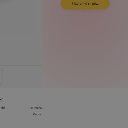
нг
сии
© 2026 ООО «Артокс Лаб», УНП 191700409
| 220012,
Республика Беларусь, г. Минск, улица Толбухина, 2,
пом. 16 | help@103.by
Служба поддержки
+375 291212755