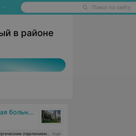
Поиск по сайту
ый в районе
ольница №3
ализм, чуткое внимательное отношение. Побольше бы таких врачей от Бога!
Еще