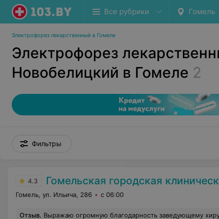
Все рубрики
Гомель
Электрофорез лекарственный в Гомеле
Электрофорез лекарственн
Новобелицкий в Гомеле
2
Фильтры
Гомельская городская клиническая б
4.3
Гомель, ул. Ильича, 286
с 06:00
Отзыв
.
Выражаю огромную благодарность заведующему хирургическим отделением 1 Дмитриенко Анатолию Анатольевичу и врачу-хирургу Никифорову Ивану Владимировичу за профессион