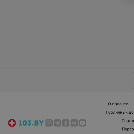
О проекте
Публичный до
Партн
Персо