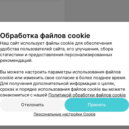
Обработка файлов cookie
ая больница
Наш сайт использует файлы cookie для обеспечения
удобства пользователей сайта, его улучшения, сбора
статистики и предоставления персонализированных
нное должностное лицо проводило свое исследование, в итоге которого я стал "психопатом". Так как я себя не считаю ''психопатом" на эту медицинскую кантору подал в суд.
Еще
рекомендаций.
Вы можете настроить параметры использования файлов
cookie или изменить свое согласие в более позднее время.
Для получения дополнительной информации о целях,
сроках и порядке использования файлов cookie вы можете
ознакомиться с нашей
Политикой обработки файлов cookie
Отклонить
Принять
Персональные настройки Cookie