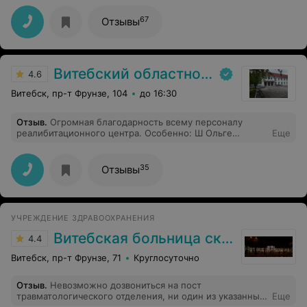
запись на неделю вперёд. Не понравилось.
67
Отзывы
Витебский областной клинический центр медицинской реабилитации для инвалидов, ветеранов боевых действий на территории других государств
4.6
Витебск, пр-т Фрунзе, 104
до 16:30
Отзыв
.
Огромная благодарность всему персоналу
реалибитационного центра. Особенно: Ш Ольге
Еще
Михайловне за профессионализм, доброту, внимание.
Врачу ЛФК Л Екатерине Викторовне, Инструктору
Алёне и Медсестрам. Огромное вам спасибо
35
Отзывы
Коллектив палаты 214
УЧРЕЖДЕНИЕ ЗДРАВООХРАНЕНИЯ
Витебская больница скорой помощи
4.4
Витебск, пр-т Фрунзе, 71
Круглосуточно
Отзыв
.
Невозможно дозвониться на пост
травматологического отделения, ни один из указанных
Еще