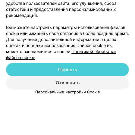
удобства пользователей сайта, его улучшения, сбора
статистики и предоставления персонализированных
рекомендаций.
Вы можете настроить параметры использования файлов
Добавить компанию
cookie или изменить свое согласие в более позднее время.
Для получения дополнительной информации о целях,
сроках и порядке использования файлов cookie вы
Добавить специалиста
можете ознакомиться с нашей
Политикой обработки
файлов cookie
Принять
Отклонить
О проекте
Новости проекта
Размещение рекламы
Персональные настройки Cookie
Медицинский маркетинг
Публичный договор
Пользовательское соглашение
Способы оплаты
Вакансии
Партнеры
Написать руководителю 103.by
Написать в поддержку