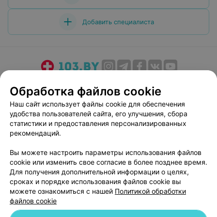
Добавить специалиста
О проекте
Новости проекта
Размещение рекламы
Обработка файлов cookie
Медицинский маркетинг
Публичный договор
Наш сайт использует файлы cookie для обеспечения
Пользовательское соглашение
Способы оплаты
удобства пользователей сайта, его улучшения, сбора
Вакансии
Партнеры
статистики и предоставления персонализированных
рекомендаций.
Написать руководителю 103.by
Написать в поддержку
Вы можете настроить параметры использования файлов
cookie или изменить свое согласие в более позднее время.
Персональные настройки cookie
Для получения дополнительной информации о целях,
Обработка персональных данных
сроках и порядке использования файлов cookie вы
можете ознакомиться с нашей
Политикой обработки
файлов cookie