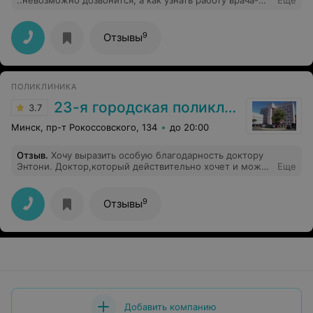
..невозможно дозвонится, а как узнать работу врача-
Еще
травматолога?
9
Отзывы
ПОЛИКЛИНИКА
23-я городская поликлиника
3.7
Минск, пр-т Рокоссовского, 134
до 20:00
Отзыв
.
Хочу выразить особую благодарность доктору
Энтони. Доктор,который действительно хочет и может
Еще
помочь пациенту! ,А также младшему
персоналу,который берёз забор крови и делает
инъекции.,совсем молоденькие девочки,а ручки
9
Отзывы
золотые!!!
Добавить компанию