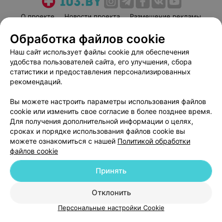
О проекте
Новости проекта
Размещение рекламы
Медицинский маркетинг
Публичный договор
Обработка файлов cookie
Пользовательское соглашение
Способы оплаты
Наш сайт использует файлы cookie для обеспечения
Вакансии
Партнеры
удобства пользователей сайта, его улучшения, сбора
статистики и предоставления персонализированных
Написать руководителю 103.by
рекомендаций.
Написать в поддержку
Персональные настройки cookie
Вы можете настроить параметры использования файлов
cookie или изменить свое согласие в более позднее время.
Обработка персональных данных
Для получения дополнительной информации о целях,
сроках и порядке использования файлов cookie вы
можете ознакомиться с нашей
Политикой обработки
файлов cookie
Принять
© 2026 ООО «Артокс Лаб», УНП 191700409
| 220012, Республика Беларусь,
Отклонить
г. Минск, улица Толбухина, 2, пом. 16 | help@103.by
Персональные настройки Cookie
Служба поддержки
+375 291212755