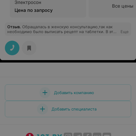
Электросон
Все цены
Цена по запросу
Отзыв
.
‌Обращалась в женскую консультацию,так как
необходимо было выписать рецепт на таблетки. В этот
Еще
день, насколько я знаю, принимала врач Працкевич
Л.Н. При просьбе выписать мне рецепт,я столкнулась с
грубостью. Врач в грубой форме сообщила,что без
осмотра не выпишет мне рецепт и вообще,когда это я
последний раз сдавала такие-то анализы и узи. Я даже
не успевала открыть рот,чтобы ответить на
поставленные вопросы.Я сказал ей,что у меня на руках
есть заключения врача гинеколога- эндокринолога за
два года со всеми диагнозами и прописанным
лечением и необходимой информацией,и что эти
таблетки мне уже выписывают не первый раз. Опять
таки слышу ответ "без осмотра не выпишу и т.д.".
Добавить компанию
Естественно,все это было сказано в грубой форме с
недовольным выражением лица. Складывалось
ощущение,что я 50 раз задаю один и тот же
Добавить специалиста
элементарный вопрос и вообще,как я могу такое не
знать. Как итог: ушла без рецепта с испорченным
настроением. Если врач была права,то эту
информацию можно было преподнести по другому.