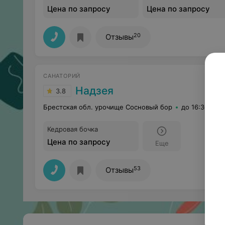
Цена по запросу
Цена по запросу
20
Отзывы
САНАТОРИЙ
Надзея
3.8
Брестская обл. урочище Сосновый бор
до 16:30
Кедровая бочка
Цена по запросу
Еще
53
Отзывы