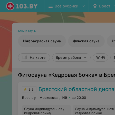
Все рубрики
Брест
Бани и сауны
Инфракрасная сауна
Финская сауна
Р
На карте
Время работы
Wi-Fi
Фитосауна «Кедровая бочка» в Бре
Брестский областной дисп
3.3
Брест, ул. Московская, 149
до 20:00
Сауна индивидуальная /
Сауна индивидуальная/
кедровая бочка/
кедровая бочка/