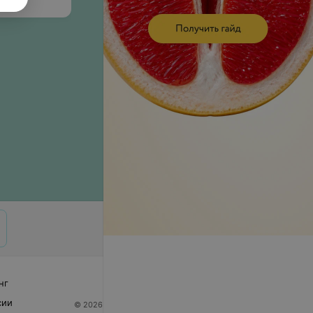
нг
сии
© 2026 ООО «Артокс Лаб», УНП 191700409
| 220012,