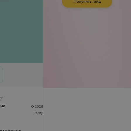
нг
сии
© 2026 ООО «Артокс Лаб», УНП 191700409
| 220012,
Республика Беларусь, г. Минск, улица Толбухина, 2,
пом. 16 | help@103.by
Служба поддержки
+375 291212755